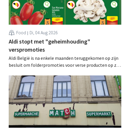
Food
Di, 04 Aug 2026
Aldi stopt met "geheimhouding"
verspromoties
Aldi België is na enkele maanden teruggekomen op zijn
besluit om folderpromoties voor verse producten op zijn
website geheim te houden tot de zondag voor ze in
werking treden: "Onze klanten willen goed
geïnformeerd worden." .