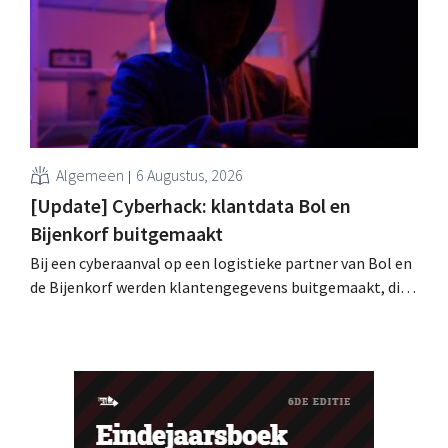
speelveld?
Algemeen
6 Augustus, 2026
[Update] Cyberhack: klantdata Bol en
Bijenkorf buitgemaakt
Bij een cyberaanval op een logistieke partner van Bol en
de Bijenkorf werden klantengegevens buitgemaakt, die
intussen al te koop worden aangeboden op het dark web.
De retailers roepen klanten op alert te zijn voor
phishing.