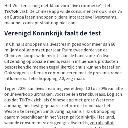
Het Westen is nog niet klaar voor ‘live commerce’, stelt
TikTok
vast. De Chinese app wilde consumenten ook in de VS
en Europa laten shoppen tijdens interactieve livestreams,
maar het concept slaat nog niet aan.
Verenigd Koninkrijk faalt de test
In China is shoppen via livestream goed voor meer dan
60
miljard dollar omzet per jaar
. Ruim twee derde van de
Chinezen koopt weleens iets aan de hand van zo’n live-
uitzending op sociale media, waarin influencers producten
bespreken die mensen tegelijkertijd thuis kunnen bestellen.
Ook vragen stellen en communiceren met de presenterende
influencers. Teleshoppping 2.0, zeg maar.
Tegen 2026 kan livestreaming wereldwijd 10 tot 20% van alle
onlineverkoop uitmaken, voorspellen trendbureaus. Logisch
dus dat TikTok zich, als Chinese app met grote Westerse
aanhang, het best geplaatst ziet om de trend naar het
Westen te brengen. Sinds vorig najaar is TikTok Shopping
daarom beschikbaar in het Verenigd Koninkrijk. Het land,
waar de consument sterk gedigitaliseerd is,
zou als pilot