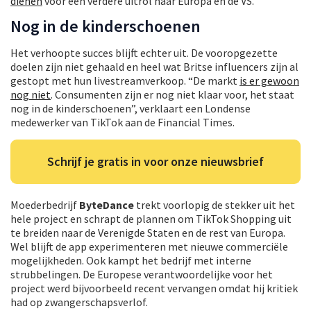
dienen
voor een verdere uitrol naar Europa en de VS.
Nog in de kinderschoenen
Het verhoopte succes blijft echter uit. De vooropgezette
doelen zijn niet gehaald en heel wat Britse influencers zijn al
gestopt met hun livestreamverkoop. “De markt
is er gewoon
nog niet
. Consumenten zijn er nog niet klaar voor, het staat
nog in de kinderschoenen”, verklaart een Londense
medewerker van TikTok aan de Financial Times.
Schrijf je gratis in voor onze nieuwsbrief
Moederbedrijf
ByteDance
trekt voorlopig de stekker uit het
hele project en schrapt de plannen om TikTok Shopping uit
te breiden naar de Verenigde Staten en de rest van Europa.
Wel blijft de app experimenteren met nieuwe commerciële
mogelijkheden. Ook kampt het bedrijf met interne
strubbelingen. De Europese verantwoordelijke voor het
project werd bijvoorbeeld recent vervangen omdat hij kritiek
had op zwangerschapsverlof.