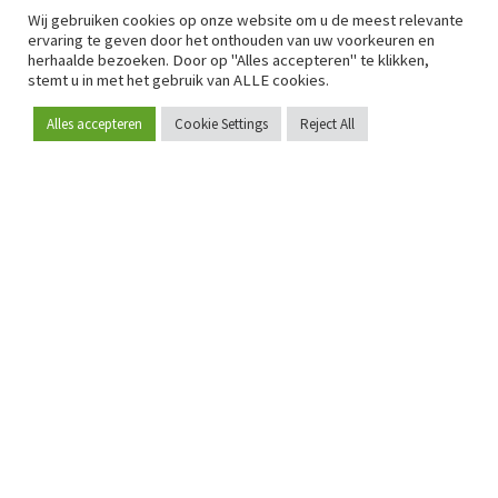
Wij gebruiken cookies op onze website om u de meest relevante
ervaring te geven door het onthouden van uw voorkeuren en
herhaalde bezoeken. Door op "Alles accepteren" te klikken,
stemt u in met het gebruik van ALLE cookies.
Alles accepteren
Cookie Settings
Reject All
Word lid
Sinds 2009 is RetailDetail hét toonaangevende B2B-
platform voor retail in Europa.
Als "100% trusted medium" en sterke retailcommunity biedt
RetailDetail professionals dagelijks betrouwbaar nieuws,
scherpe inzichten en relevante analyses uit de sector.
Daarnaast brengt RetailDetail de markt samen via
inspirerende events en exclusieve retailtours, waar