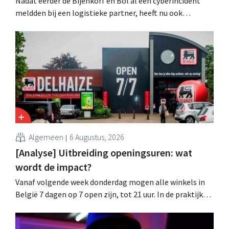
Nadat eerder de Bijenkorf en Bol al een cyberincident
meldden bij een logistieke partner, heeft nu ook
brillenketen Ace & Tate klanten gewaarschuwd voor een
datalek. Financiële gegevens, gebruikersnamen en
wachtwoorden zijn niet getroffen.
Algemeen
6 Augustus, 2026
[Analyse] Uitbreiding openingsuren: wat
wordt de impact?
Vanaf volgende week donderdag mogen alle winkels in
België 7 dagen op 7 open zijn, tot 21 uur. In de praktijk
zullen ze dat lang niet overal doen. Bovendien vormt de
arbeidswetgeving een hinderpaal. Is er een gelijk