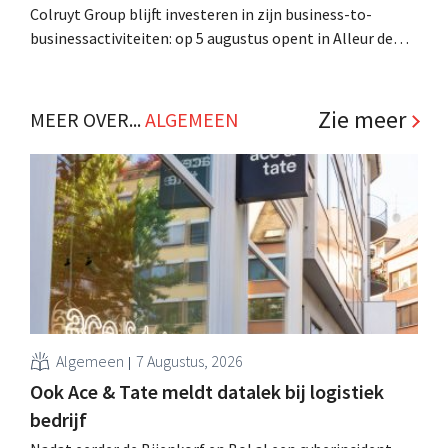
Colruyt Group blijft investeren in zijn business-to-
businessactiviteiten: op 5 augustus opent in Alleur de
achtste vestiging van Colruyt Professionals, de
winkelformule die zich uitsluitend richt op professionele
klanten. .
Zie meer
MEER OVER...
ALGEMEEN
Algemeen
7 Augustus, 2026
Ook Ace & Tate meldt datalek bij logistiek
bedrijf