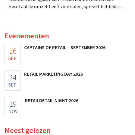
kwartaal de omzet heeft zien dalen, spreekt het bedrijf
toch van beter dan verwachte resultaten. De
multinational verhoogt de investeringen en de
vooruitzichten.
Evenementen
CAPTAINS OF RETAIL – SEPTEMBER 2026
16
SEP
RETAIL MARKETING DAY 2026
24
SEP
RETAILDETAIL NIGHT 2026
19
NOV
Meest gelezen