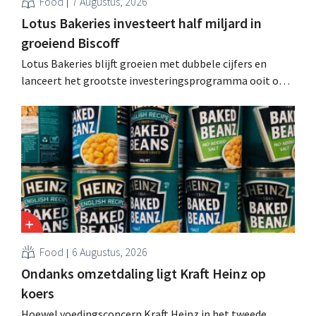
Food
7 Augustus, 2026
Lotus Bakeries investeert half miljard in
groeiend Biscoff
Lotus Bakeries blijft groeien met dubbele cijfers en
lanceert het grootste investeringsprogramma ooit om
de productiecapaciteit voor Biscoff uit te breiden: “We
moeten dit momentum grijpen”.
Food
6 Augustus, 2026
Ondanks omzetdaling ligt Kraft Heinz op
koers
Hoewel voedingsconcern Kraft Heinz in het tweede