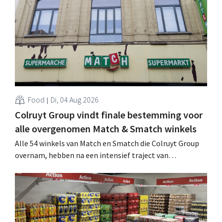
werking treden: "Onze klanten willen goed
geïnformeerd worden." .
Food
Di, 04 Aug 2026
Colruyt Group vindt finale bestemming voor
alle overgenomen Match & Smatch winkels
Alle 54 winkels van Match en Smatch die Colruyt Group
overnam, hebben na een intensief traject van
tweeënhalf jaar hun definitieve bestemming gevonden.
Al is die bestemming voor sommige panden een sluiting.
.