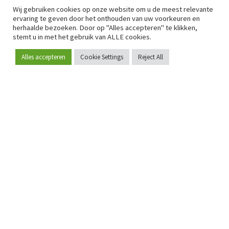
Wij gebruiken cookies op onze website om u de meest relevante
ervaring te geven door het onthouden van uw voorkeuren en
herhaalde bezoeken. Door op "Alles accepteren" te klikken,
stemt u in met het gebruik van ALLE cookies.
Alles accepteren
Cookie Settings
Reject All
Word lid
Sinds 2009 is RetailDetail hét toonaangevende B2B-
platform voor retail in Europa.
Als "100% trusted medium" en sterke retailcommunity biedt
RetailDetail professionals dagelijks betrouwbaar nieuws,
scherpe inzichten en relevante analyses uit de sector.
Daarnaast brengt RetailDetail de markt samen via
inspirerende events en exclusieve retailtours, waar