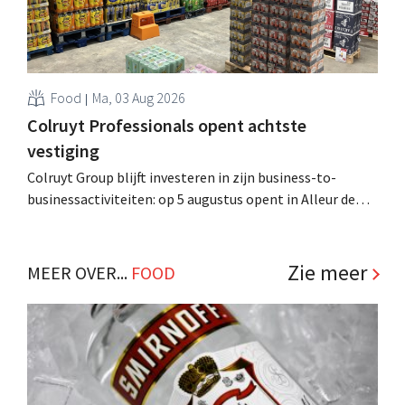
Food
Ma, 03 Aug 2026
Colruyt Professionals opent achtste
vestiging
Colruyt Group blijft investeren in zijn business-to-
businessactiviteiten: op 5 augustus opent in Alleur de
achtste vestiging van Colruyt Professionals, de
winkelformule die zich uitsluitend richt op professionele
klanten. .
Zie meer
MEER OVER...
FOOD