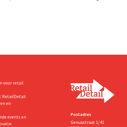
rleden. Hij versterkte de
Tienen de distributie over van ac
e activiteiten van de retailer,
ecologische voedingsmerken va
de fusie met Promodès en
Distribio. Beide bedrijven willen 
ig Belgisch marktleider GB
sterker op hun kernactiviteiten
concentreren.
 voor retail
 RetailDetail
ten en
Postadres
nde events en
Genuastraat 1/41
ovatie