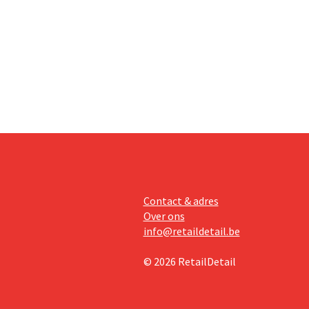
ht
n
zich zo
Contact & adres
Over ons
info@retaildetail.be
© 2026 RetailDetail