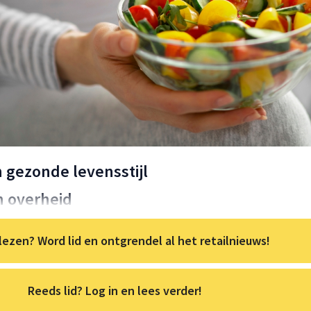
n gezonde levensstijl
n overheid
lezen? Word lid en ontgrendel al het retailnieuws!
Reeds lid? Log in en lees verder!