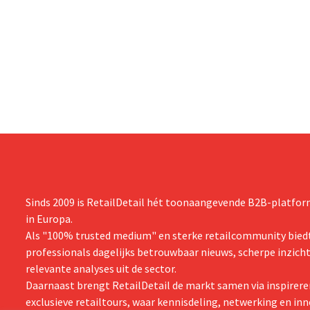
dalen, spreekt het bedrijf toch van beter
augustus ove
dan verwachte resultaten. De
international
multinational verhoogt de investeringen
realiseerde 
en de vooruitzichten.
nam toenmal
over.
Sinds 2009 is RetailDetail hét toonaangevende B2B-platform
in Europa.
Als "100% trusted medium" en sterke retailcommunity biedt
professionals dagelijks betrouwbaar nieuws, scherpe inzich
relevante analyses uit de sector.
Daarnaast brengt RetailDetail de markt samen via inspirere
exclusieve retailtours, waar kennisdeling, netwerking en inn