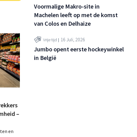
Voormalige Makro-site in
Machelen leeft op met de komst
van Colos en Delhaize
16 Juli, 2026
Vrije tijd
Jumbo opent eerste hockeywinkel
in België
rekkers
mheid –
ten en