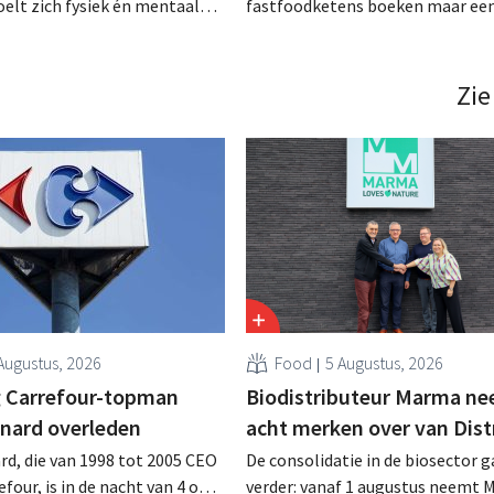
oelt zich fysiek én mentaal
fastfoodketens boeken maar ee
n willen graag gezonder
beperkte vooruitgang op het vla
hun winkelkar vertelt vaak
gezondheid en duurzaamheid, blij
rhaal. Voor FMCG-merken zijn
onderzoek van gezondheidsinsti
Zie
at kansen. .
Sciensano. .
Augustus, 2026
Food
5 Augustus, 2026
 Carrefour-topman
Biodistributeur Marma n
rnard overleden
acht merken over van Dist
rd, die van 1998 tot 2005 CEO
De consolidatie in de biosector g
four, is in de nacht van 4 op 5
verder: vanaf 1 augustus neemt 