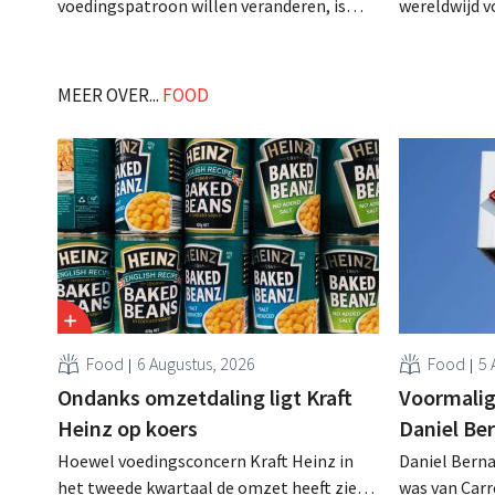
voedingspatroon willen veranderen, is
wereldwijd v
gezondheid de grote prioriteit.
goed. Mense
Duurzaamheid vinden ze veel minder
leven, maar 
belangrijk. Een knelpunt is de
een ander ve
MEER OVER...
FOOD
beschikbaarheid van betrouwbare
er dus heel w
informatie over voeding. .
Food
6 Augustus, 2026
Food
5 
Ondanks omzetdaling ligt Kraft
Voormalig
Heinz op koers
Daniel Be
Hoewel voedingsconcern Kraft Heinz in
Daniel Berna
het tweede kwartaal de omzet heeft zien
was van Carre