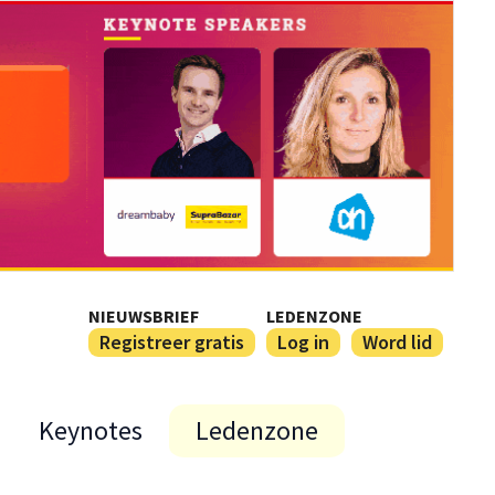
NIEUWSBRIEF
LEDENZONE
Registreer gratis
Log in
Word lid
Keynotes
Ledenzone