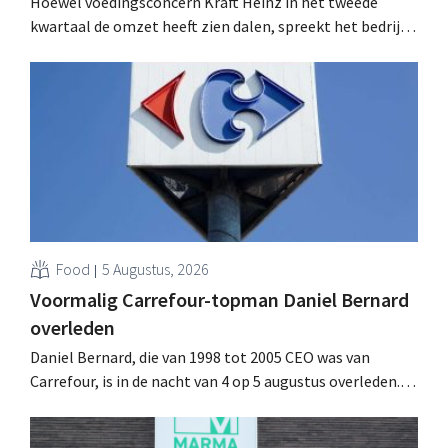
Hoewel voedingsconcern Kraft Heinz in het tweede
kwartaal de omzet heeft zien dalen, spreekt het bedrijf
toch van beter dan verwachte resultaten. De
multinational verhoogt de investeringen en de
vooruitzichten.
Food
5 Augustus, 2026
Voormalig Carrefour-topman Daniel Bernard
overleden
Daniel Bernard, die van 1998 tot 2005 CEO was van
Carrefour, is in de nacht van 4 op 5 augustus overleden.
Hij versterkte de internationale activiteiten van de
retailer, realiseerde de fusie met Promodès en nam