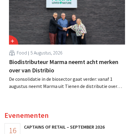
toenmalig Belgisch marktleider GB over.
Food
5 Augustus, 2026
Biodistributeur Marma neemt acht merken
over van Distribio
De consolidatie in de biosector gaat verder: vanaf 1
augustus neemt Marma uit Tienen de distributie over
van acht ecologische voedingsmerken van Distribio.
Beide bedrijven willen zich zo sterker op hun
kernactiviteiten concentreren.
Evenementen
CAPTAINS OF RETAIL – SEPTEMBER 2026
16