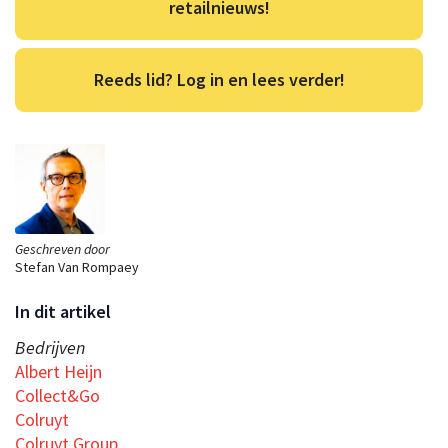
retailnieuws!
Reeds lid? Log in en lees verder!
Geschreven door
Stefan Van Rompaey
In dit artikel
Bedrijven
Albert Heijn
Collect&Go
Colruyt
Colruyt Group