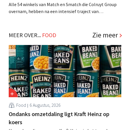
Alle 54 winkels van Match en Smatch die Colruyt Group
overnam, hebben na een intensief traject van
tweeënhalf jaar hun definitieve bestemming gevonden.
Al is die bestemming voor sommige panden een sluiting.
.
Zie meer
MEER OVER...
FOOD
Food
6 Augustus, 2026
Ondanks omzetdaling ligt Kraft Heinz op
koers