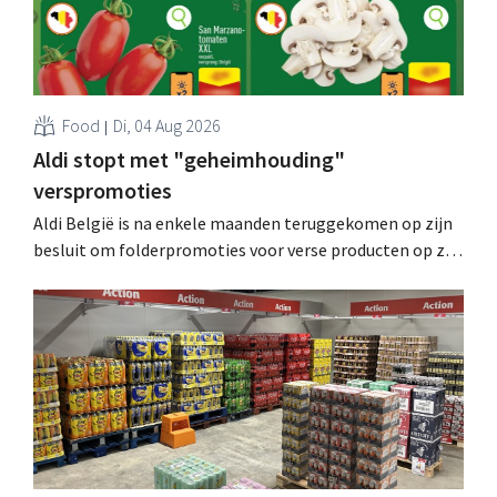
Food
Di, 04 Aug 2026
Aldi stopt met "geheimhouding"
verspromoties
Aldi België is na enkele maanden teruggekomen op zijn
besluit om folderpromoties voor verse producten op zijn
website geheim te houden tot de zondag voor ze in
werking treden: "Onze klanten willen goed
geïnformeerd worden." .