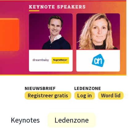
NIEUWSBRIEF
LEDENZONE
Registreer gratis
Log in
Word lid
Keynotes
Ledenzone