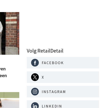
Volg RetailDetail
FACEBOOK
ven
 een
X
INSTAGRAM
LINKEDIN