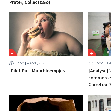
Prater, Collect&Go)
Food
4 April, 2025
Food
1 A
[Filet Pur] Muurbloempjes
[Analyse] W
commerce-
Carrefour