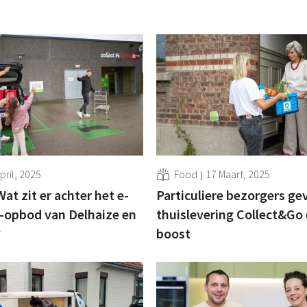
pril, 2025
Food
17 Maart, 2025
at zit er achter het e-
Particuliere bezorgers ge
opbod van Delhaize en
thuislevering Collect&Go
?
boost