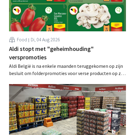
Food
Di, 04 Aug 2026
Aldi stopt met "geheimhouding"
verspromoties
Aldi België is na enkele maanden teruggekomen op zijn
besluit om folderpromoties voor verse producten op zijn
website geheim te houden tot de zondag voor ze in
werking treden: "Onze klanten willen goed
geïnformeerd worden." .