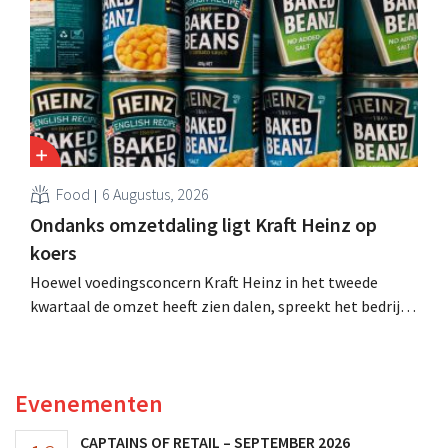
Food
6 Augustus, 2026
Ondanks omzetdaling ligt Kraft Heinz op
koers
Hoewel voedingsconcern Kraft Heinz in het tweede
kwartaal de omzet heeft zien dalen, spreekt het bedrijf
toch van beter dan verwachte resultaten. De
multinational verhoogt de investeringen en de
vooruitzichten.
Evenementen
CAPTAINS OF RETAIL – SEPTEMBER 2026