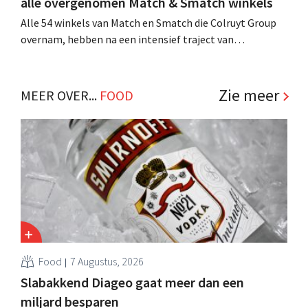
alle overgenomen Match & Smatch winkels
Alle 54 winkels van Match en Smatch die Colruyt Group
overnam, hebben na een intensief traject van
tweeënhalf jaar hun definitieve bestemming gevonden.
Al is die bestemming voor sommige panden een sluiting.
.
Zie meer
MEER OVER...
FOOD
Food
7 Augustus, 2026
Slabakkend Diageo gaat meer dan een
miljard besparen