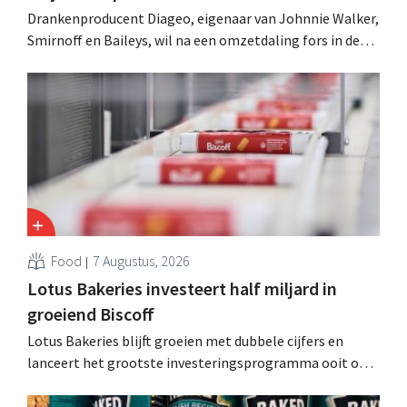
Drankenproducent Diageo, eigenaar van Johnnie Walker,
Smirnoff en Baileys, wil na een omzetdaling fors in de
kosten snijden en tegelijk investeren in groei voor onder
andere Guiness en voorgemixte cocktails.
Food
7 Augustus, 2026
Lotus Bakeries investeert half miljard in
groeiend Biscoff
Lotus Bakeries blijft groeien met dubbele cijfers en
lanceert het grootste investeringsprogramma ooit om
de productiecapaciteit voor Biscoff uit te breiden: “We
moeten dit momentum grijpen”.