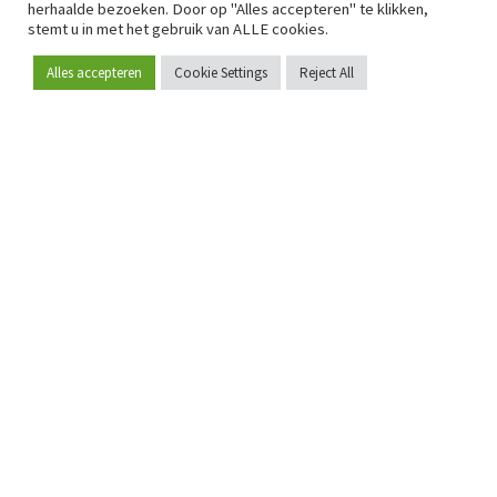
herhaalde bezoeken. Door op "Alles accepteren" te klikken,
stemt u in met het gebruik van ALLE cookies.
Alles accepteren
Cookie Settings
Reject All
Word lid
Sinds 2009 is RetailDetail hét toonaangevende B2B-
platform voor retail in Europa.
Als "100% trusted medium" en sterke retailcommunity biedt
RetailDetail professionals dagelijks betrouwbaar nieuws,
scherpe inzichten en relevante analyses uit de sector.
Daarnaast brengt RetailDetail de markt samen via
inspirerende events en exclusieve retailtours, waar
kennisdeling, netwerking en innovatie centraal staan.