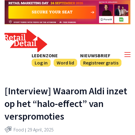
LEDENZONE
NIEUWSBRIEF
Log in
Word lid
Registreer gratis
[Interview] Waarom Aldi inzet
op het “halo-effect” van
verspromoties
Food
29 April, 2025