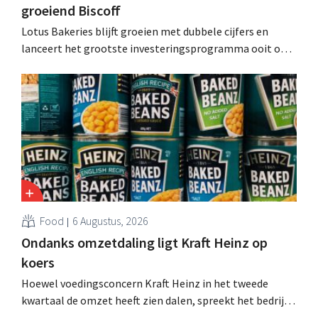
groeiend Biscoff
Lotus Bakeries blijft groeien met dubbele cijfers en
lanceert het grootste investeringsprogramma ooit om
de productiecapaciteit voor Biscoff uit te breiden: “We
moeten dit momentum grijpen”.
Food
6 Augustus, 2026
Ondanks omzetdaling ligt Kraft Heinz op
koers
Hoewel voedingsconcern Kraft Heinz in het tweede
kwartaal de omzet heeft zien dalen, spreekt het bedrijf
toch van beter dan verwachte resultaten. De