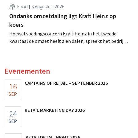
Food
6 Augustus, 2026
Ondanks omzetdaling ligt Kraft Heinz op
koers
Hoewel voedingsconcern Kraft Heinz in het tweede
kwartaal de omzet heeft zien dalen, spreekt het bedrijf
toch van beter dan verwachte resultaten. De
multinational verhoogt de investeringen en de
vooruitzichten.
Evenementen
CAPTAINS OF RETAIL – SEPTEMBER 2026
16
SEP
RETAIL MARKETING DAY 2026
24
SEP
RETAILDETAIL NIGHT 2026