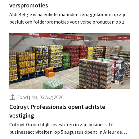
verspromoties
Aldi België is na enkele maanden teruggekomen op zijn
besluit om folderpromoties voor verse producten op zijn
website geheim te houden tot de zondag voor ze in
werking treden: "Onze klanten willen goed
geïnformeerd worden." .
Food
Ma, 03 Aug 2026
Colruyt Professionals opent achtste
vestiging
Colruyt Group blijft investeren in zijn business-to-
businessactiviteiten: op 5 augustus opent in Alleur de