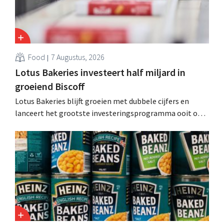
Food
7 Augustus, 2026
Lotus Bakeries investeert half miljard in
groeiend Biscoff
Lotus Bakeries blijft groeien met dubbele cijfers en
lanceert het grootste investeringsprogramma ooit om
de productiecapaciteit voor Biscoff uit te breiden: “We
moeten dit momentum grijpen”.