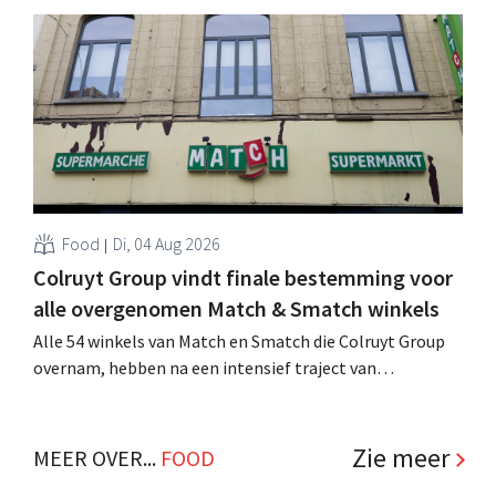
achtste vestiging van Colruyt Professionals, de
winkelformule die zich uitsluitend richt op professionele
klanten. .
Food
Di, 04 Aug 2026
Colruyt Group vindt finale bestemming voor
alle overgenomen Match & Smatch winkels
Alle 54 winkels van Match en Smatch die Colruyt Group
overnam, hebben na een intensief traject van
tweeënhalf jaar hun definitieve bestemming gevonden.
Al is die bestemming voor sommige panden een sluiting.
.
Zie meer
MEER OVER...
FOOD