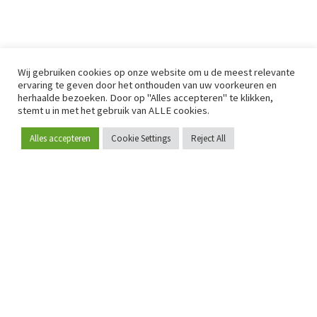
Wij gebruiken cookies op onze website om u de meest relevante
ervaring te geven door het onthouden van uw voorkeuren en
herhaalde bezoeken. Door op "Alles accepteren" te klikken,
stemt u in met het gebruik van ALLE cookies.
Alles accepteren
Cookie Settings
Reject All
Word lid
Sinds 2009 is RetailDetail hét toonaangevende B2B-
platform voor retail in Europa.
Als "100% trusted medium" en sterke retailcommunity biedt
RetailDetail professionals dagelijks betrouwbaar nieuws,