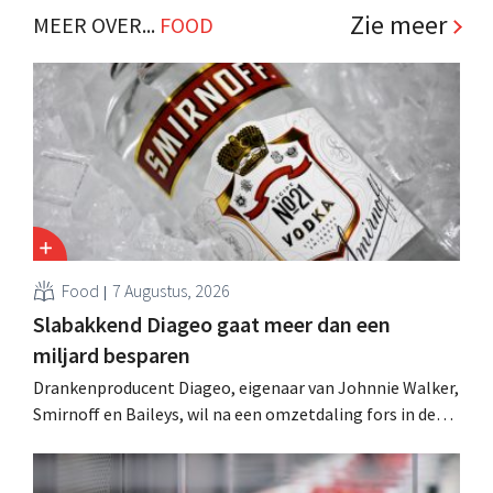
en structurele maatregelen. .
Zie meer
MEER OVER...
FOOD
Food
7 Augustus, 2026
Slabakkend Diageo gaat meer dan een
miljard besparen
Drankenproducent Diageo, eigenaar van Johnnie Walker,
Smirnoff en Baileys, wil na een omzetdaling fors in de
kosten snijden en tegelijk investeren in groei voor onder
andere Guiness en voorgemixte cocktails.