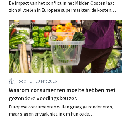
De impact van het conflict in het Midden Oosten laat
zich al voelen in Europese supermarkten: de kosten
stijgen in de volledige FMCG-keten, shoppers besparen
selectief op hun aankopen. .
Food
Di, 10 Mrt 2026
Waarom consumenten moeite hebben met
gezondere voedingskeuzes
Europese consumenten willen graag gezonder eten,
maar slagen er vaak niet in om hun oude
voedingsgewoontes te veranderen, onder andere door
financiële factoren. Een nieuwe studie pleit voor fiscale