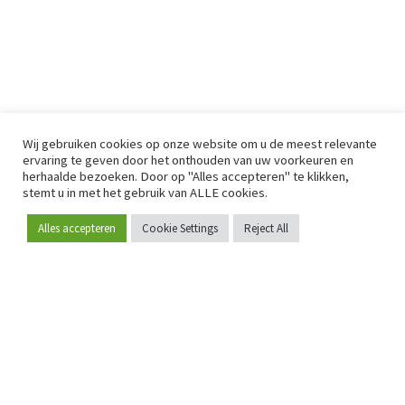
Wij gebruiken cookies op onze website om u de meest relevante
ervaring te geven door het onthouden van uw voorkeuren en
herhaalde bezoeken. Door op "Alles accepteren" te klikken,
stemt u in met het gebruik van ALLE cookies.
Alles accepteren
Cookie Settings
Reject All
Word lid
Sinds 2009 is RetailDetail hét toonaangevende B2B-