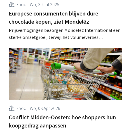
Food
Wo, 30 Jul 2025
Europese consumenten blijven dure
chocolade kopen, ziet Mondelēz
Prijsverhogingen bezorgen Mondelēz International een
sterke omzetgroei, terwijl het volumeverlies
opmerkelijk genoeg beperkt blijft: vooral Europese
consumenten blijven hun favoriete merken trouw,
ondanks die hogere prijzen. .
Food
Wo, 08 Apr 2026
Conflict Midden-Oosten: hoe shoppers hun
koopgedrag aanpassen