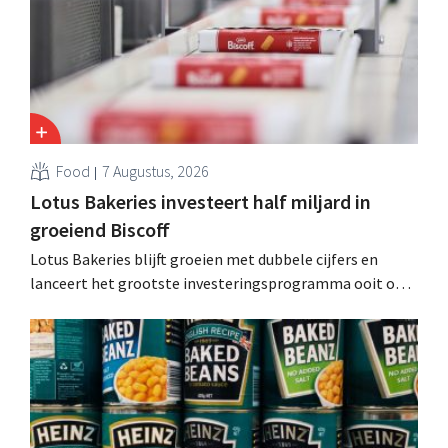
Food
7 Augustus, 2026
Lotus Bakeries investeert half miljard in
groeiend Biscoff
Lotus Bakeries blijft groeien met dubbele cijfers en
lanceert het grootste investeringsprogramma ooit om
de productiecapaciteit voor Biscoff uit te breiden: “We
moeten dit momentum grijpen”.