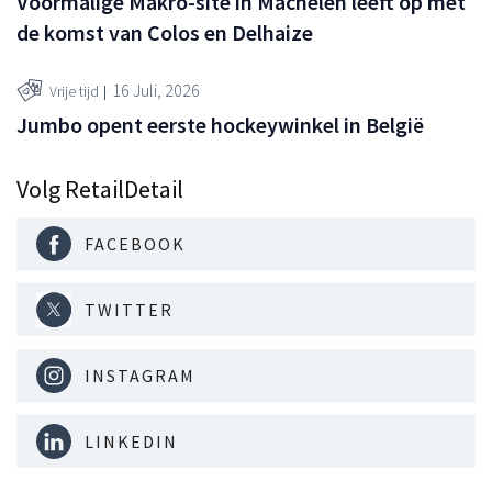
Voormalige Makro-site in Machelen leeft op met
de komst van Colos en Delhaize
16 Juli, 2026
Vrije tijd
Jumbo opent eerste hockeywinkel in België
Volg RetailDetail
FACEBOOK
TWITTER
INSTAGRAM
LINKEDIN