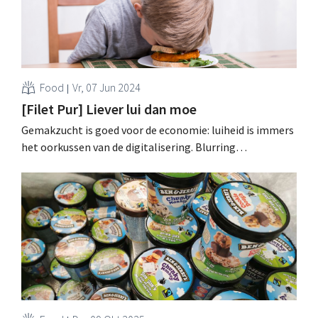
Food
Vr, 07 Jun 2024
[Filet Pur] Liever lui dan moe
Gemakzucht is goed voor de economie: luiheid is immers
het oorkussen van de digitalisering. Blurring
daarentegen is marketingonzin: horeca is een vak apart.
En wat hebben frisdrank en tandpasta gemeen? Filet
Pur heeft weer wat bijgeleerd. .