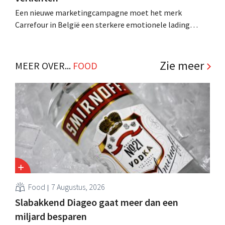
Een nieuwe marketingcampagne moet het merk
Carrefour in België een sterkere emotionele lading
bezorgen: ze zet in de verf hoe klanten een zucht van
verlichting slaken, wanneer ze ervaren hoe de retailer
hen ontzorgt. .
Zie meer
MEER OVER...
FOOD
Food
7 Augustus, 2026
Slabakkend Diageo gaat meer dan een
miljard besparen