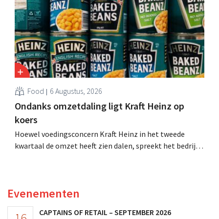
Food
6 Augustus, 2026
Ondanks omzetdaling ligt Kraft Heinz op
koers
Hoewel voedingsconcern Kraft Heinz in het tweede
kwartaal de omzet heeft zien dalen, spreekt het bedrijf
toch van beter dan verwachte resultaten. De
multinational verhoogt de investeringen en de
vooruitzichten.
Evenementen
CAPTAINS OF RETAIL – SEPTEMBER 2026
16