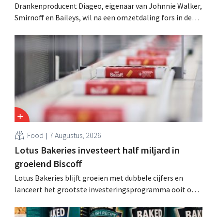
Drankenproducent Diageo, eigenaar van Johnnie Walker,
Smirnoff en Baileys, wil na een omzetdaling fors in de
kosten snijden en tegelijk investeren in groei voor onder
andere Guiness en voorgemixte cocktails.
Food
7 Augustus, 2026
Lotus Bakeries investeert half miljard in
groeiend Biscoff
Lotus Bakeries blijft groeien met dubbele cijfers en
lanceert het grootste investeringsprogramma ooit om
de productiecapaciteit voor Biscoff uit te breiden: “We
moeten dit momentum grijpen”.