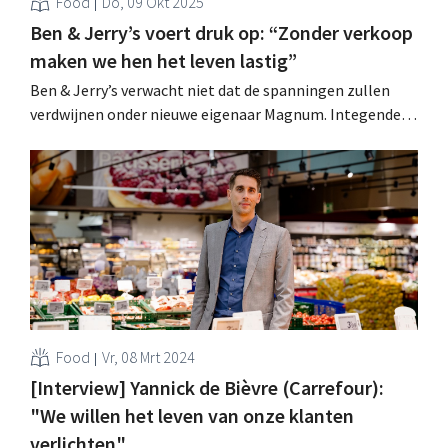
Food
Do, 09 Okt 2025
Ben & Jerry’s voert druk op: “Zonder verkoop
maken we hen het leven lastig”
Ben & Jerry’s verwacht niet dat de spanningen zullen
verdwijnen onder nieuwe eigenaar Magnum. Integendeel,
mede-oprichter Ben Cohen belooft het de spin-off van
Unilever “lastig te maken” als ze het merk niet willen
verkopen. .
Food
Vr, 08 Mrt 2024
[Interview] Yannick de Bièvre (Carrefour):
"We willen het leven van onze klanten
verlichten"