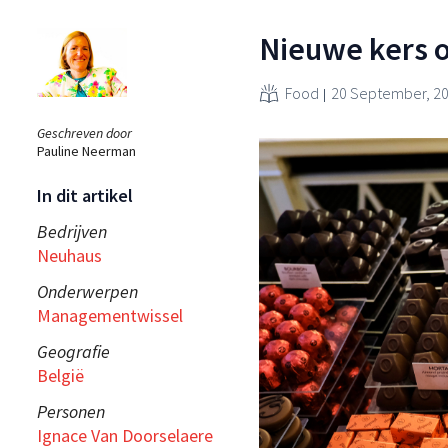
Nieuwe kers o
Food
20 September, 2
Geschreven door
Pauline Neerman
In dit artikel
Bedrijven
Neuhaus
Onderwerpen
Managementwissel
Geografie
België
Personen
Ignace Van Doorselaere