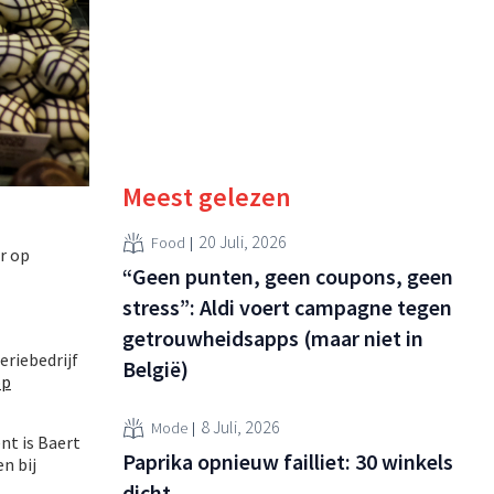
Meest gelezen
20 Juli, 2026
Food
r op
“Geen punten, geen coupons, geen
stress”: Aldi voert campagne tegen
getrouwheidsapps (maar niet in
eriebedrijf
België)
op
8 Juli, 2026
Mode
nt is Baert
Paprika opnieuw failliet: 30 winkels
n bij
dicht