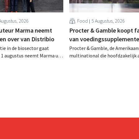
Augustus, 2026
Food
5 Augustus, 2026
buteur Marma neemt
Procter & Gamble koopt f
en over van Distribio
van voedingssupplement
tie in de biosector gaat
Procter & Gamble, de Amerikaan
f 1 augustus neemt Marma uit
multinational die hoofdzakelijk ac
stributie over van acht
verzorgings- en huishoudproduct
 voedingsmerken van
miljarden neer voor de overname
ide bedrijven willen zich zo
Thorne, een producent van
un kernactiviteiten
voedingssupplementen.
n.