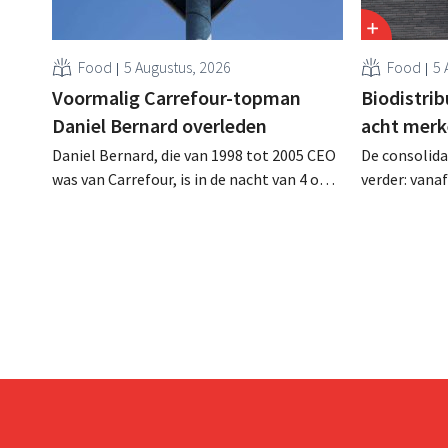
Food
5 Augustus, 2026
Food
5 
Voormalig Carrefour-topman
Biodistri
Daniel Bernard overleden
acht merk
Daniel Bernard, die van 1998 tot 2005 CEO
De consolida
was van Carrefour, is in de nacht van 4 op 5
verder: vana
augustus overleden. Hij versterkte de
Tienen de di
internationale activiteiten van de retailer,
ecologische
realiseerde de fusie met Promodès en
Distribio. Be
nam toenmalig Belgisch marktleider GB
sterker op h
over.
concentrere