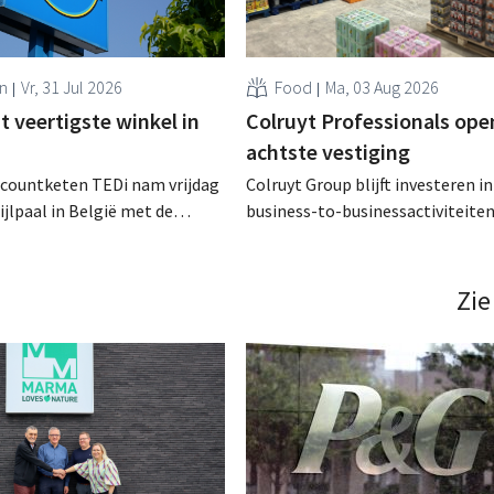
n
Vr, 31 Jul 2026
Food
Ma, 03 Aug 2026
 veertigste winkel in
Colruyt Professionals ope
achtste vestiging
scountketen TEDi nam vrijdag
Colruyt Group blijft investeren in
ijlpaal in België met de
business-to-businessactiviteiten
een veertigste filiaal. Het
augustus opent in Alleur de acht
jk snel voor de retailer, die
vestiging van Colruyt Professiona
pas sinds 2023 aanwezig is in het land. .
winkelformule die zich uitsluiten
Zie
professionele klanten. .