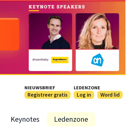
NIEUWSBRIEF
LEDENZONE
Registreer gratis
Log in
Word lid
Keynotes
Ledenzone