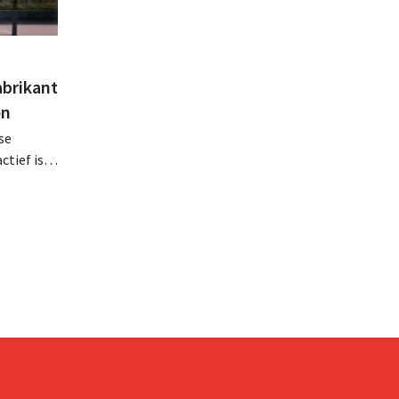
abrikant
en
se
tief is in
en, telt
 van