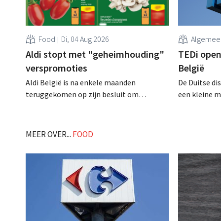
Food
Di, 04 Aug 2026
Algemee
Aldi stopt met "geheimhouding"
TEDi opent
verspromoties
België
Aldi België is na enkele maanden
De Duitse di
teruggekomen op zijn besluit om
een kleine m
folderpromoties voor verse producten op
opening van 
zijn website geheim te houden tot de
gaat behoorli
zondag voor ze in werking treden: "Onze
MEER OVER...
FOOD
klanten willen goed geïnformeerd
worden." .