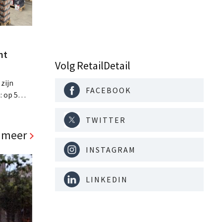
nt
Volg RetailDetail
 zijn
FACEBOOK
: op 5
ste
ls, de
TWITTER
d richt op
 meer
INSTAGRAM
LINKEDIN