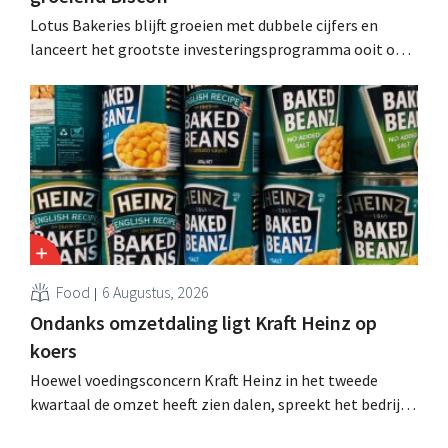
Lotus Bakeries blijft groeien met dubbele cijfers en
lanceert het grootste investeringsprogramma ooit om
de productiecapaciteit voor Biscoff uit te breiden: “We
moeten dit momentum grijpen”.
Food
6 Augustus, 2026
Ondanks omzetdaling ligt Kraft Heinz op
koers
Hoewel voedingsconcern Kraft Heinz in het tweede
kwartaal de omzet heeft zien dalen, spreekt het bedrijf
toch van beter dan verwachte resultaten. De