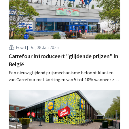
Food
Do, 08 Jan 2026
Carrefour introduceert "glijdende prijzen" in
België
Een nieuw glijdend prijsmechanisme beloont klanten
van Carrefour met kortingen van 5 tot 10% wanneer ze
meerdere stuks kopen uit een assortiment essentiële
producten. Ook de "Prijsbijter" maakt een comeback. .