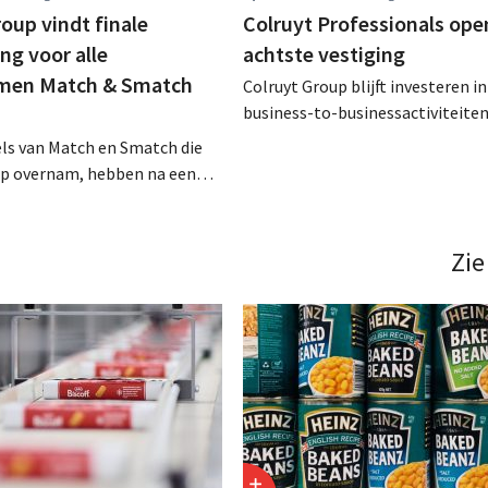
oup vindt finale
Colruyt Professionals ope
g voor alle
achtste vestiging
men Match & Smatch
Colruyt Group blijft investeren in
business-to-businessactiviteiten
augustus opent in Alleur de acht
els van Match en Smatch die
vestiging van Colruyt Professiona
up overnam, hebben na een
winkelformule die zich uitsluiten
aject van tweeënhalf jaar hun
professionele klanten. .
bestemming gevonden. Al is
ming voor sommige panden
Zie
een sluiting. .