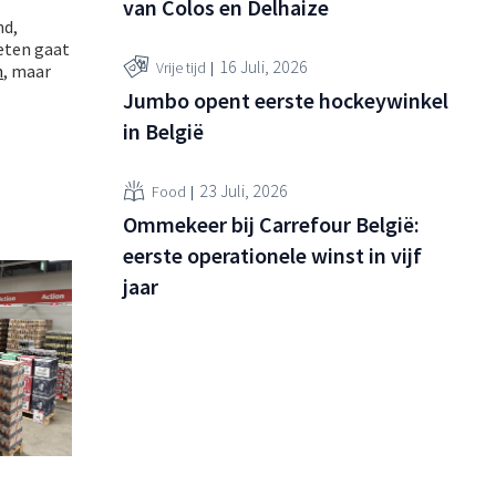
van Colos en Delhaize
nd,
keten gaat
16 Juli, 2026
Vrije tijd
n
, maar
Jumbo opent eerste hockeywinkel
in België
23 Juli, 2026
Food
Ommekeer bij Carrefour België:
eerste operationele winst in vijf
jaar