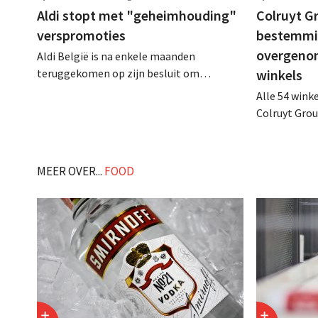
Aldi stopt met "geheimhouding"
Colruyt Gr
verspromoties
bestemmin
overgeno
Aldi België is na enkele maanden
teruggekomen op zijn besluit om
winkels
folderpromoties voor verse producten op
Alle 54 wink
zijn website geheim te houden tot de
Colruyt Gro
zondag voor ze in werking treden: "Onze
intensief tr
klanten willen goed geïnformeerd
definitieve 
worden." .
die bestem
MEER OVER...
FOOD