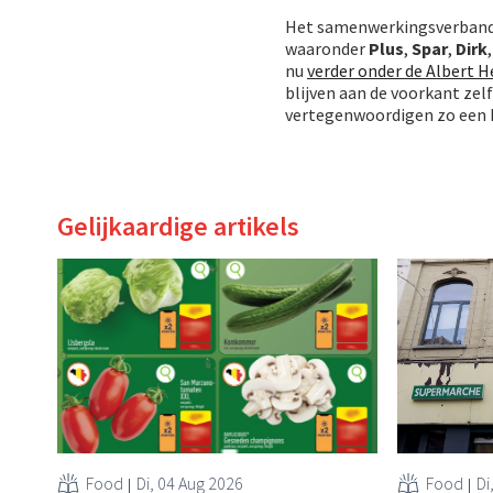
Het samenwerkingsverband 
waaronder
Plus
,
Spar
,
Dirk
nu
verder onder de Albert H
blijven aan de voorkant zel
vertegenwoordigen zo een 
Gelijkaardige artikels
Food
Di, 04 Aug 2026
Food
Di