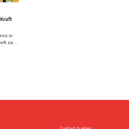
Kraft
inz in
eft zien
an beter
teringen
Contact & adres