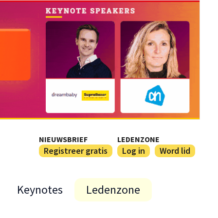
NIEUWSBRIEF
LEDENZONE
Registreer gratis
Log in
Word lid
Keynotes
Ledenzone