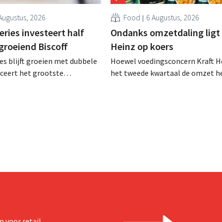
Augustus, 2026
Food
6 Augustus, 2026
ries investeert half
Ondanks omzetdaling ligt 
 groeiend Biscoff
Heinz op koers
es blijft groeien met dubbele
Hoewel voedingsconcern Kraft He
anceert het grootste
het tweede kwartaal de omzet he
sprogramma ooit om de
dalen, spreekt het bedrijf toch v
aciteit voor Biscoff uit te
dan verwachte resultaten. De
We moeten dit momentum
multinational verhoogt de inves
en de vooruitzichten.
 voor retail