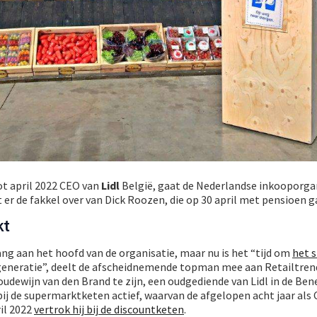
ot april 2022 CEO van
Lidl
België, gaat de Nederlandse inkooporga
 er de fakkel over van Dick Roozen, die op 30 april met pensioen g
kt
lang aan het hoofd van de organisatie, maar nu is het “tijd om
het s
eneratie”, deelt de afscheidnemende topman mee aan Retailtrend
oudewijn van den Brand te zijn, een oudgediende van Lidl in de Ben
bij de supermarktketen actief, waarvan de afgelopen acht jaar als 
il 2022
vertrok hij bij de discountketen
.