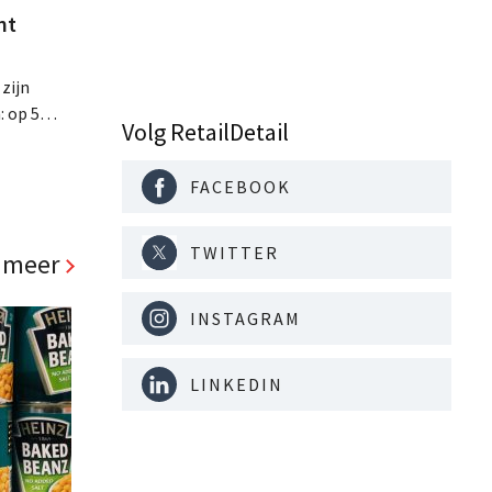
nt
 zijn
: op 5
Volg RetailDetail
ste
ls, de
FACEBOOK
d richt op
TWITTER
 meer
INSTAGRAM
LINKEDIN