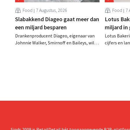
Food
7 Augustus, 2026
Food
7 
Slabakkend Diageo gaat meer dan
Lotus Bake
een miljard besparen
miljard in
Drankenproducent Diageo, eigenaar van
Lotus Bakeri
Johnnie Walker, Smirnoff en Baileys, wil
cijfers en l
na een omzetdaling fors in de kosten
investering
snijden en tegelijk investeren in groei voor
productiecap
onder andere Guiness en voorgemixte
breiden: “
cocktails.
grijpen”.
Sinds 2009 is RetailDetail hét toonaangevende B2B-platform