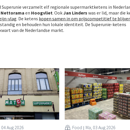
Superunie verzamelt elf regionale supermarktketens in Nederla
,
Nettorama
en
Hoogvliet
. Ook
Jan Linders
was er lid, maar die 
eijn-vlag
. De ketens
kopen samen in om prijscompetitief te blijve
fstandig en behouden hun lokale identiteit. De Superunie-ketens
kwart van de Nederlandse markt.
, 04 Aug 2026
Food
Ma, 03 Aug 2026