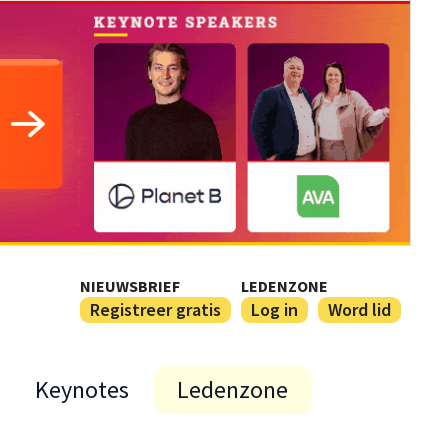
NIEUWSBRIEF
LEDENZONE
Registreer gratis
Log in
Word lid
Keynotes
Ledenzone