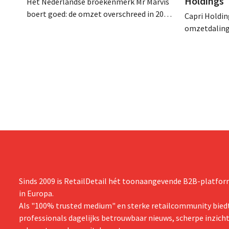
Holdings
Het Nederlandse broekenmerk Mr Marvis
boert goed: de omzet overschreed in 2025
Capri Holdin
voor het eerst de grens van 100 miljoen
omzetdaling 
euro en de winst verdubbelde. Hoge
zijn gebroke
marketinginvesteringen blijken te lonen.
gevolg van t
Michael Kors
van Jimmy C
Sinds 2009 is RetailDetail hét toonaangevende B2B-platform
in Europa.
Als "100% trusted medium" en sterke retailcommunity biedt
professionals dagelijks betrouwbaar nieuws, scherpe inzich