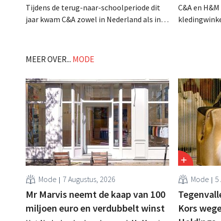
Tijdens de terug-naar-schoolperiode dit
C&A en H&M 
jaar kwam C&A zowel in Nederland als in
kledingwinke
België als winnaar uit de bus, terwijl een
trappelen t
aantal bekende ketens terrein verloor. .
paar opvalle
Nederlandse 
MEER OVER...
MODE
goed een aan
winkelstrate
consumenten
Mode
7 Augustus, 2026
Mode
5
Mr Marvis neemt de kaap van 100
Tegenvall
miljoen euro en verdubbelt winst
Kors wege