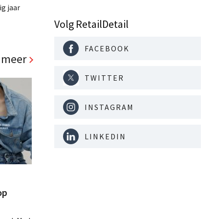
ig jaar
Volg RetailDetail
lmarkt,
 Een
FACEBOOK
het meest
 meer
n van een
TWITTER
INSTAGRAM
LINKEDIN
op