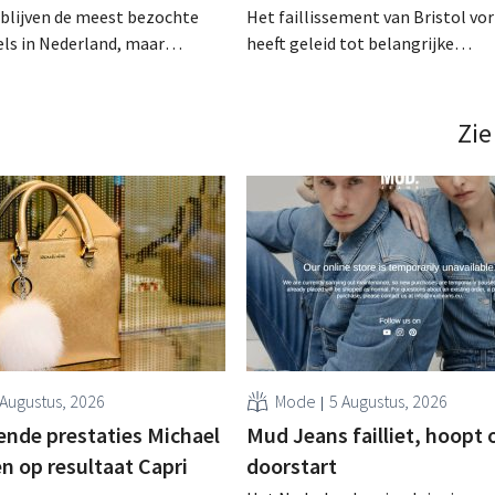
blijven de meest bezochte
Het faillissement van Bristol vor
ls in Nederland, maar
heeft geleid tot belangrijke
er plaatse. Ze kampen met een
verschuivingen in de schoenretai
nd sterke groeiers op de
zowel in België als in Nederland.
modemarkt. Al zijn er net zo
nieuwe analyse onderzoekt wie 
Zie
tal vaste waarden in de
kon profiteren van het wegvalle
n die de aandacht van
concurrent. .
 verliezen… .
 Augustus, 2026
Mode
5 Augustus, 2026
ende prestaties Michael
Mud Jeans failliet, hoopt 
n op resultaat Capri
doorstart