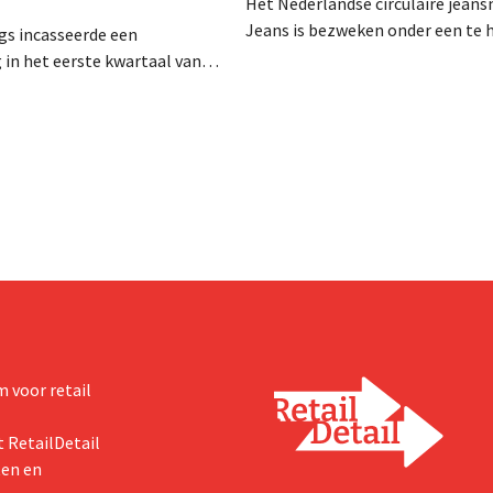
Het Nederlandse circulaire jean
Jeans is bezweken onder een te 
gs incasseerde een
schuldenlast en heeft het failli
in het eerste kwartaal van
aangevraagd. CEO Dion Vijgebo
n boekjaar, met name als
evenwel dat het verhaal hiermee
egenvallende prestaties van
eindigt.
, ondanks sterke resultaten
hoo.
 voor retail
 RetailDetail
ten en