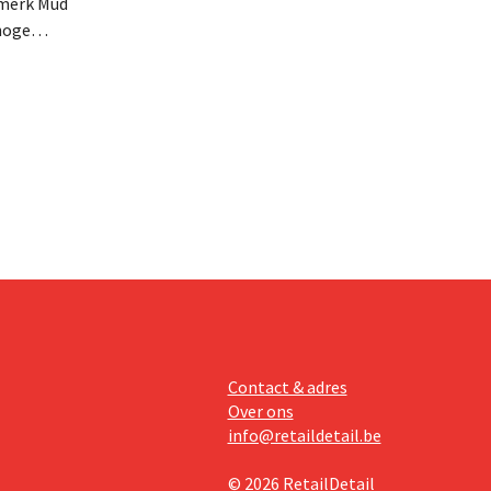
smerk Mud
hoge
ssement
om hoopt
 niet
Contact & adres
Over ons
info@retaildetail.be
© 2026 RetailDetail