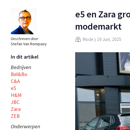
e5 en Zara gr
modemarkt
Geschreven door
Mode
19 Juni, 2025
Stefan Van Rompaey
In dit artikel
Bedrijven
Bel&Bo
C&A
e5
H&M
JBC
Zara
ZEB
Onderwerpen