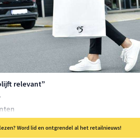
ijft relevant”
e
nten
lezen? Word lid en ontgrendel al het retailnieuws!