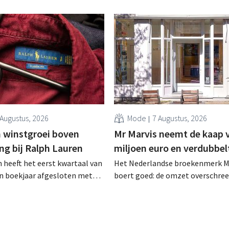
een sluiting. .
 Augustus, 2026
Mode
7 Augustus, 2026
 winstgroei boven
Mr Marvis neemt de kaap 
ng bij Ralph Lauren
miljoen euro en verdubbel
 heeft het eerst kwartaal van
Het Nederlandse broekenmerk M
en boekjaar afgesloten met
boert goed: de omzet overschree
zet van 1,96 miljard dollar
voor het eerst de grens van 100 
7 miljard euro), wat 14% meer
euro en de winst verdubbelde. H
ar eerder. Na die beter dan
marketinginvesteringen blijken 
art verhoogt het bedrijf ook