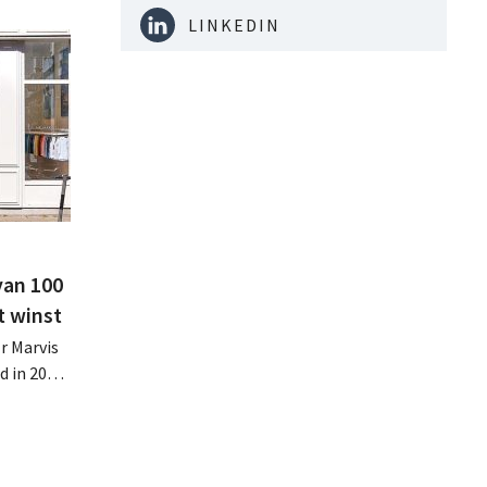
LINKEDIN
van 100
t winst
r Marvis
d in 2025
miljoen
oge
te lonen.