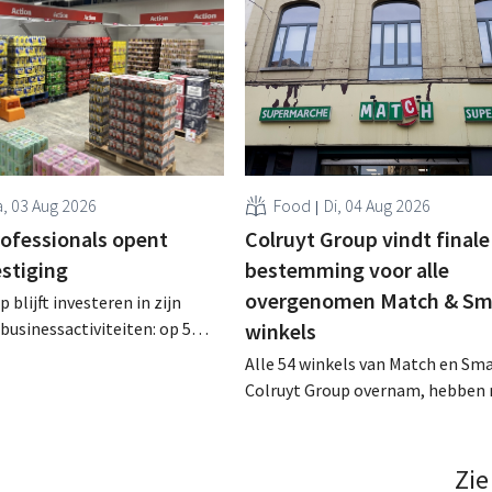
, 03 Aug 2026
Food
Di, 04 Aug 2026
rofessionals opent
Colruyt Group vindt finale
estiging
bestemming voor alle
overgenomen Match & Sm
 blijft investeren in zijn
businessactiviteiten: op 5
winkels
nt in Alleur de achtste
Alle 54 winkels van Match en Sma
n Colruyt Professionals, de
Colruyt Group overnam, hebben 
e die zich uitsluitend richt op
intensief traject van tweeënhalf 
professionele klanten. .
definitieve bestemming gevonden
die bestemming voor sommige 
Zie