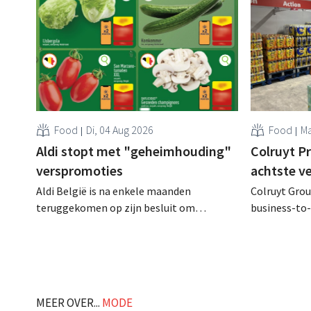
Food
Di, 04 Aug 2026
Food
Ma
Aldi stopt met "geheimhouding"
Colruyt P
verspromoties
achtste v
Aldi België is na enkele maanden
Colruyt Group
teruggekomen op zijn besluit om
business-to-
folderpromoties voor verse producten op
augustus ope
zijn website geheim te houden tot de
vestiging va
zondag voor ze in werking treden: "Onze
winkelformul
klanten willen goed geïnformeerd
worden." .
MEER OVER...
MODE