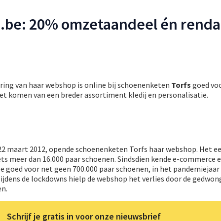
fs.be: 20% omzetaandeel én renda
cering van haar webshop is online bij schoenenketen
Torfs
goed vo
et komen van een breder assortiment kledij en personalisatie.
p 22 maart 2012, opende schoenenketen Torfs haar webshop. Het ee
iets meer dan 16.000 paar schoenen. Sindsdien kende e-commerce e
.be goed voor net geen 700.000 paar schoenen, in het pandemiejaar
 Tijdens de lockdowns hielp de webshop het verlies door de gedwo
en.
Schrijf je gratis in voor onze nieuwsbrief