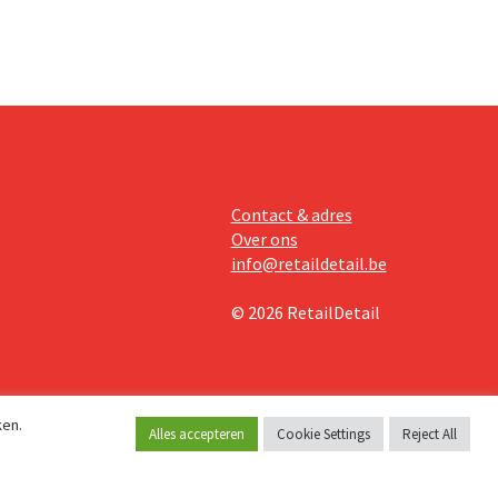
Contact & adres
Over ons
info@retaildetail.be
© 2026 RetailDetail
ken.
Alles accepteren
Cookie Settings
Reject All