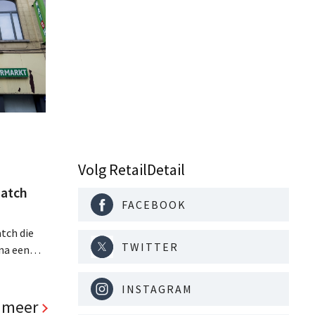
Volg RetailDetail
atch
FACEBOOK
tch die
TWITTER
na een
jaar hun
. Al is
INSTAGRAM
panden
 meer