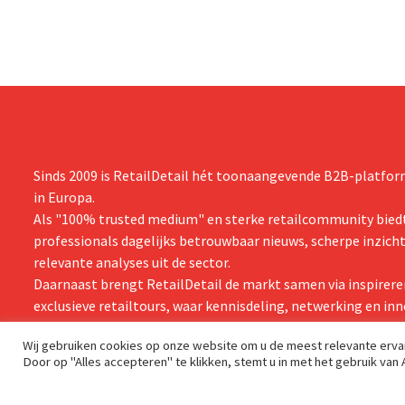
zijn vooruit
boekjaar.
Sinds 2009 is RetailDetail hét toonaangevende B2B-platform
in Europa.
Als "100% trusted medium" en sterke retailcommunity biedt
professionals dagelijks betrouwbaar nieuws, scherpe inzich
relevante analyses uit de sector.
Daarnaast brengt RetailDetail de markt samen via inspirere
exclusieve retailtours, waar kennisdeling, netwerking en inn
centraal staan.
Wij gebruiken cookies op onze website om u de meest relevante erv
Door op "Alles accepteren" te klikken, stemt u in met het gebruik van