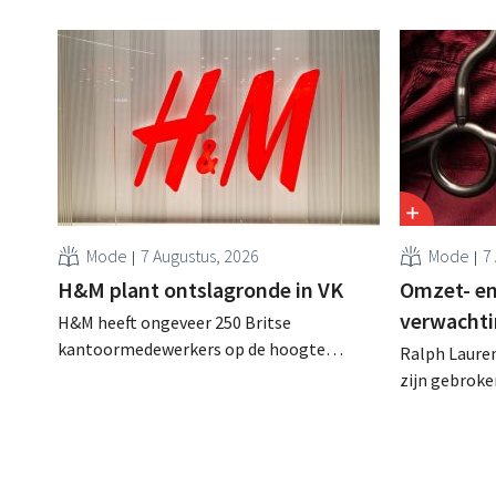
Mode
7 Augustus, 2026
Mode
7
H&M plant ontslagronde in VK
Omzet- en
verwachti
H&M heeft ongeveer 250 Britse
kantoormedewerkers op de hoogte
Ralph Lauren
gebracht van een op handen zijnde
zijn gebrok
reorganisatie die tot banenverlies kan
een netto-om
leiden. De sanering volgt op eerdere
(ongeveer 1,
ingrepen in Nederland, België en Spanje
is dan een ja
waarbij al honderden jobs verloren gingen.
verwachte st