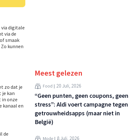
via digitale
t via de
 of smaak
. Zo kunnen
Meest gelezen
20 Juli, 2026
Food
 zo dat je
 je kan
“Geen punten, geen coupons, geen
t in onze
stress”: Aldi voert campagne tegen
e kanaal en
getrouwheidsapps (maar niet in
België)
l de
8 Juli, 2026
Mode