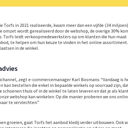
e Torfs in 2021 realiseerde, kwam meer dan een vijfde (34 miljoen) 
ale omzet wordt gerealiseerd door de webshop, de overige 30% kom
els: Torfs leidt verkoopmedewerksters op om klanten die hun maat
nbod, te helpen om hun keuze te vinden in het online assortiment
aatsen in de winkel.
advies
ichannel, zegt e-commercemanager Karl Bosmans: “Vandaag is het
kan bestellen die enkel in bepaalde winkels op voorraad zijn, dat
 schoenen thuis of in de winkel te laten leveren en dat je als klan
 onze webshop kan winkelen. Op die manier proberen we ons onlin
kaar te vervlechten.”
n groeien, gaat Torfs het aanbod kledij verder uitbouwen. Ook wi
 integreren die inzetten op personalisatie en advies op maat.