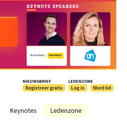
NIEUWSBRIEF
LEDENZONE
Registreer gratis
Log in
Word lid
Keynotes
Ledenzone