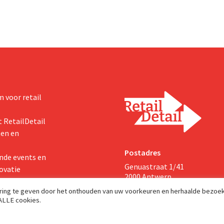
zichten voor het volledige
 voor retail
 RetailDetail
ten en
Postadres
nde events en
Genuastraat 1/41
ovatie
2000 Antwerp
aring te geven door het onthouden van uw voorkeuren en herhaalde bezoe
 ALLE cookies.