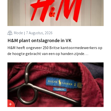
Mode
7 Augustus, 2026
H&M plant ontslagronde in VK
H&M heeft ongeveer 250 Britse kantoormedewerkers op
de hoogte gebracht van een op handen zijnde
reorganisatie die tot banenverlies kan leiden. De
sanering volgt op eerdere ingrepen in Nederland, België
en Spanje waarbij al honderden jobs verloren gingen.