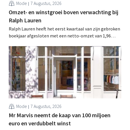
Mode
7 Augustus, 2026
Omzet- en winstgroei boven verwachting bij
Ralph Lauren
Ralph Lauren heeft het eerst kwartaal van zijn gebroken
boekjaar afgesloten met een netto-omzet van 1,96
miljard dollar (ongeveer 1,7 miljard euro), wat 14% meer
is dan een jaar eerder. Na die beter dan verwachte start
verhoogt het bedrijf ook zijn vooruitzichten voor het
volledige boekjaar.
Mode
7 Augustus, 2026
Mr Marvis neemt de kaap van 100 miljoen
euro en verdubbelt winst