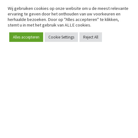
Wij gebruiken cookies op onze website om u de meest relevante
ervaring te geven door het onthouden van uw voorkeuren en
herhaalde bezoeken. Door op "Alles accepteren" te klikken,
stemt u in met het gebruik van ALLE cookies.
Alles accepteren
Cookie Settings
Reject All
Word lid
Sinds 2009 is RetailDetail hét toonaangevende B2B-
platform voor retail in Europa.
Als "100% trusted medium" en sterke retailcommunity biedt
RetailDetail professionals dagelijks betrouwbaar nieuws,
scherpe inzichten en relevante analyses uit de sector.
Daarnaast brengt RetailDetail de markt samen via
inspirerende events en exclusieve retailtours, waar