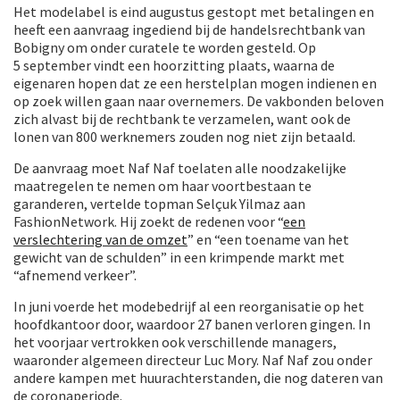
Het modelabel is eind augustus gestopt met betalingen en
heeft een aanvraag ingediend bij de handelsrechtbank van
Bobigny om onder curatele te worden gesteld. Op
5 september vindt een hoorzitting plaats, waarna de
eigenaren hopen dat ze een herstelplan mogen indienen en
op zoek willen gaan naar overnemers. De vakbonden beloven
zich alvast bij de rechtbank te verzamelen, want ook de
lonen van 800 werknemers zouden nog niet zijn betaald.
De aanvraag moet Naf Naf toelaten alle noodzakelijke
maatregelen te nemen om haar voortbestaan te
garanderen, vertelde topman Selçuk Yilmaz aan
FashionNetwork. Hij zoekt de redenen voor “
een
verslechtering van de omzet
” en “een toename van het
gewicht van de schulden” in een krimpende markt met
“afnemend verkeer”.
In juni voerde het modebedrijf al een reorganisatie op het
hoofdkantoor door, waardoor 27 banen verloren gingen. In
het voorjaar vertrokken ook verschillende managers,
waaronder algemeen directeur Luc Mory. Naf Naf zou onder
andere kampen met huurachterstanden, die nog dateren van
de coronaperiode.