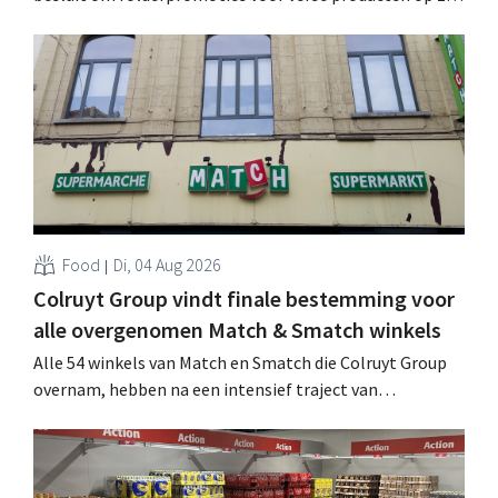
website geheim te houden tot de zondag voor ze in
werking treden: "Onze klanten willen goed
geïnformeerd worden." .
Food
Di, 04 Aug 2026
Colruyt Group vindt finale bestemming voor
alle overgenomen Match & Smatch winkels
Alle 54 winkels van Match en Smatch die Colruyt Group
overnam, hebben na een intensief traject van
tweeënhalf jaar hun definitieve bestemming gevonden.
Al is die bestemming voor sommige panden een sluiting.
.