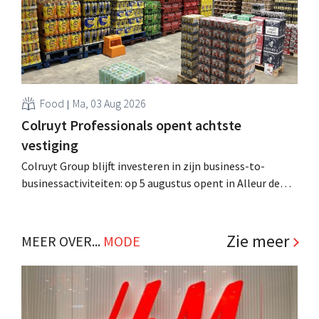
Food
Ma, 03 Aug 2026
Colruyt Professionals opent achtste
vestiging
Colruyt Group blijft investeren in zijn business-to-
businessactiviteiten: op 5 augustus opent in Alleur de
achtste vestiging van Colruyt Professionals, de
winkelformule die zich uitsluitend richt op professionele
klanten. .
Zie meer
MEER OVER...
MODE