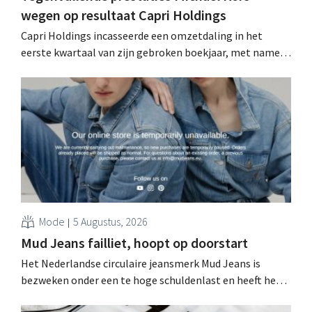
wegen op resultaat Capri Holdings
Capri Holdings incasseerde een omzetdaling in het
eerste kwartaal van zijn gebroken boekjaar, met name
als gevolg van tegenvallende prestaties van Michael
Kors, ondanks sterke resultaten van Jimmy Choo.
Mode
5 Augustus, 2026
Mud Jeans failliet, hoopt op doorstart
Het Nederlandse circulaire jeansmerk Mud Jeans is
bezweken onder een te hoge schuldenlast en heeft het
faillissement aangevraagd. CEO Dion Vijgeboom hoopt