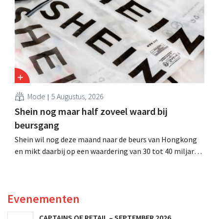
evenwel dat het verhaal hiermee niet eindigt.
Mode
5 Augustus, 2026
Shein nog maar half zoveel waard bij
beursgang
Shein wil nog deze maand naar de beurs van Hongkong
en mikt daarbij op een waardering van 30 tot 40 miljard
Amerikaanse dollar. Dat is veel minder dan de modereus
ooit waard was, omdat nieuwe invoerheffingen de
winstgevendheid aantasten.
Evenementen
CAPTAINS OF RETAIL – SEPTEMBER 2026