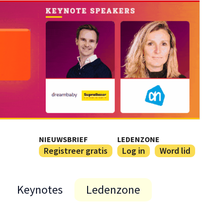
NIEUWSBRIEF
LEDENZONE
Registreer gratis
Log in
Word lid
Keynotes
Ledenzone