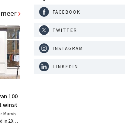
 meer
FACEBOOK
TWITTER
INSTAGRAM
LINKEDIN
van 100
t winst
r Marvis
d in 2025
miljoen
oge