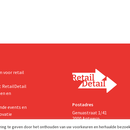
ar eerder. Na die beter dan
marketinginvesteringen blijken 
art verhoogt het bedrijf ook
zichten voor het volledige
 voor retail
 RetailDetail
ten en
Postadres
nde events en
Genuastraat 1/41
ovatie
2000 Antwerp
aring te geven door het onthouden van uw voorkeuren en herhaalde bezoe