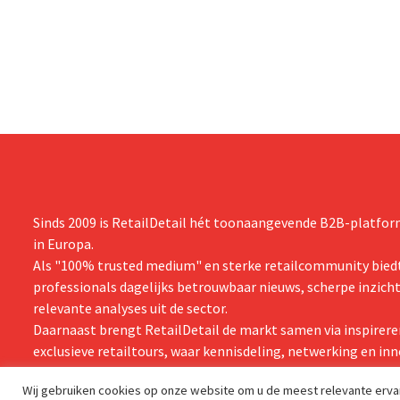
ingrepen in Nederland, België en Spanje
is dan een ja
waarbij al honderden jobs verloren gingen.
verwachte st
zijn vooruit
boekjaar.
Sinds 2009 is RetailDetail hét toonaangevende B2B-platform
in Europa.
Als "100% trusted medium" en sterke retailcommunity biedt
professionals dagelijks betrouwbaar nieuws, scherpe inzich
relevante analyses uit de sector.
Daarnaast brengt RetailDetail de markt samen via inspirere
exclusieve retailtours, waar kennisdeling, netwerking en inn
centraal staan.
Wij gebruiken cookies op onze website om u de meest relevante erv