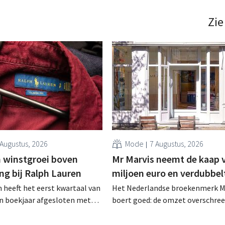
het Duitse sportmerk Puma
met de geplaagde
t zo de grootste
sportschoenenfabrikant. .
Zie
aandeelhouder. .
 Augustus, 2026
Mode
7 Augustus, 2026
 winstgroei boven
Mr Marvis neemt de kaap 
ng bij Ralph Lauren
miljoen euro en verdubbel
 heeft het eerst kwartaal van
Het Nederlandse broekenmerk M
en boekjaar afgesloten met
boert goed: de omzet overschree
zet van 1,96 miljard dollar
voor het eerst de grens van 100 
7 miljard euro), wat 14% meer
euro en de winst verdubbelde. H