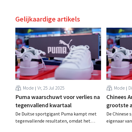
Gelijkaardige artikels
Mode
Vr, 25 Jul 2025
Mode
D
Puma waarschuwt voor verlies na
Chinees A
tegenvallend kwartaal
grootste
De Duitse sportgigant Puma kampt met
De Chinese s
tegenvallende resultaten, omdat het
eigenaar van 
bedrijf niet blijkt te kunnen profiteren van
neemt het belang van de Franse familie