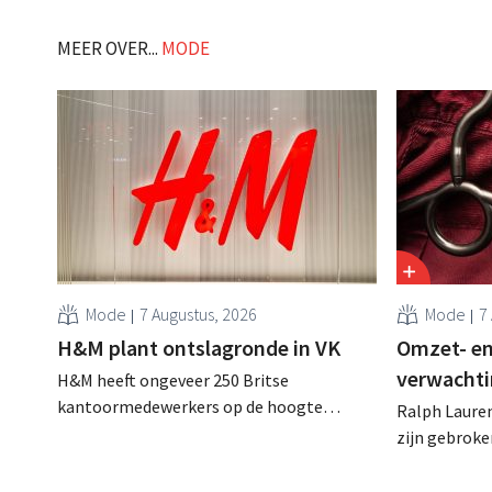
wereldwijde vraag naar retro-sneakers.
Pinault in 
Terwijl concurrenten profiteren van de
over en word
MEER OVER...
MODE
heropleving van klassieke sportschoenen,
moet Puma nu toegeven dat het een
omzetdaling én verlies verwacht voor
2025. .
Mode
7 Augustus, 2026
Mode
7
H&M plant ontslagronde in VK
Omzet- en
verwachti
H&M heeft ongeveer 250 Britse
kantoormedewerkers op de hoogte
Ralph Lauren
gebracht van een op handen zijnde
zijn gebrok
reorganisatie die tot banenverlies kan
een netto-om
leiden. De sanering volgt op eerdere
(ongeveer 1,