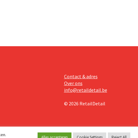
te lonen.
Contact & adres
Over ons
info@retaildetail.be
© 2026 RetailDetail
ken.
Alles accepteren
Cookie Settings
Reject All