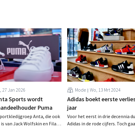
i, 27 Jan 2026
Mode
Wo, 13 Mrt 2024
nta Sports wordt
Adidas boekt eerste verlies
 aandeelhouder Puma
jaar
portkledijgroep Anta, die ook
Voor het eerst in drie decennia du
is van Jack Wolfskin en Fila,
Adidas in de rode cijfers. Toch ga
naar eigen zeggen "beter dan ve