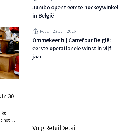
Jumbo opent eerste hockeywinkel
in België
23 Juli, 2026
Food
Ommekeer bij Carrefour België:
eerste operationele winst in vijf
jaar
 in 30
ikt
at het
Volg RetailDetail
rwacht"