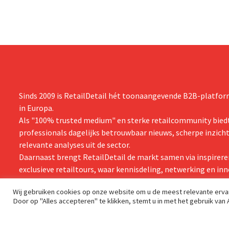
zijn vooruit
boekjaar.
Sinds 2009 is RetailDetail hét toonaangevende B2B-platform
in Europa.
Als "100% trusted medium" en sterke retailcommunity biedt
professionals dagelijks betrouwbaar nieuws, scherpe inzich
relevante analyses uit de sector.
Daarnaast brengt RetailDetail de markt samen via inspirere
exclusieve retailtours, waar kennisdeling, netwerking en inn
centraal staan.
Wij gebruiken cookies op onze website om u de meest relevante erv
Door op "Alles accepteren" te klikken, stemt u in met het gebruik van