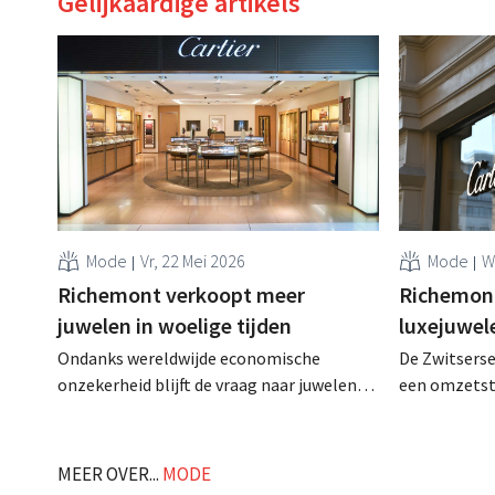
Gelijkaardige artikels
Mode
Vr, 22 Mei 2026
Mode
W
Richemont verkoopt meer
Richemont
juwelen in woelige tijden
luxejuwel
Ondanks wereldwijde economische
De Zwitsers
onzekerheid blijft de vraag naar juwelen
een omzetst
groot, ziet luxegroep Richemont. De
haar juwelen
eigenaar van merken als Cartier en
& Arpels. V
Delvaux heeft zijn boekjaar afgesloten
blijven hoo
MEER OVER...
MODE
met beter dan verwachte cijfers. .
ondanks de g