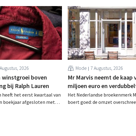
 Augustus, 2026
Mode
7 Augustus, 2026
 winstgroei boven
Mr Marvis neemt de kaap 
ng bij Ralph Lauren
miljoen euro en verdubbel
 heeft het eerst kwartaal van
Het Nederlandse broekenmerk M
en boekjaar afgesloten met
boert goed: de omzet overschree
zet van 1,96 miljard dollar
voor het eerst de grens van 100 
7 miljard euro), wat 14% meer
euro en de winst verdubbelde. H
ar eerder. Na die beter dan
marketinginvesteringen blijken 
art verhoogt het bedrijf ook