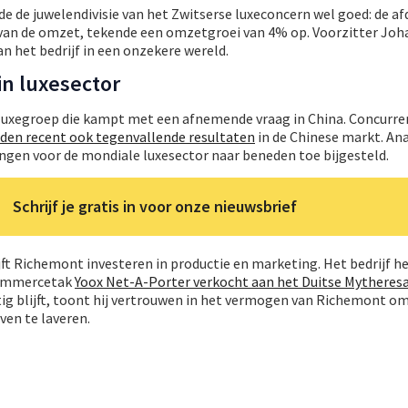
 de juwelendivisie van het Zwitserse luxeconcern wel goed: de afd
van de omzet, tekende een omzetgroei van 4% op. Voorzitter Jo
n het bedrijf in een onzekere wereld.
n luxesector
 luxegroep die kampt met een afnemende vraag in China. Concurre
den recent ook tegenvallende resultaten
in de Chinese markt. Ana
gen voor de mondiale luxesector naar beneden toe bijgesteld.
Schrijf je gratis in voor onze nieuwsbrief
ft Richemont investeren in productie en marketing. Het bedrijf h
-commercetak
Yoox Net-A-Porter verkocht aan het Duitse Mytheres
tig blijft, toont hij vertrouwen in het vermogen van Richemont om
ven te laveren.