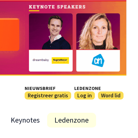
NIEUWSBRIEF
LEDENZONE
Registreer gratis
Log in
Word lid
Keynotes
Ledenzone