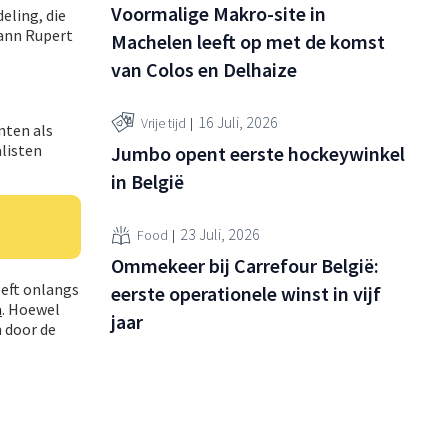
Voormalige Makro-site in
eling, die
hann Rupert
Machelen leeft op met de komst
van Colos en Delhaize
16 Juli, 2026
Vrije tijd
nten als
listen
Jumbo opent eerste hockeywinkel
in België
23 Juli, 2026
Food
Ommekeer bij Carrefour België:
eeft onlangs
eerste operationele winst in vijf
a
. Hoewel
jaar
 door de