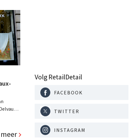
Volg RetailDetail
aux-
FACEBOOK
an
 Delvaux
TWITTER
 CEO. Het
en
INSTAGRAM
 wel
 meer