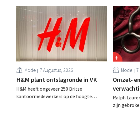
Mode
7 Augustus, 2026
Mode
7
H&M plant ontslagronde in VK
Omzet- en
verwachti
H&M heeft ongeveer 250 Britse
kantoormedewerkers op de hoogte
Ralph Lauren
gebracht van een op handen zijnde
zijn gebrok
reorganisatie die tot banenverlies kan
een netto-om
leiden. De sanering volgt op eerdere
(ongeveer 1,
ingrepen in Nederland, België en Spanje
is dan een ja
waarbij al honderden jobs verloren gingen.
verwachte st