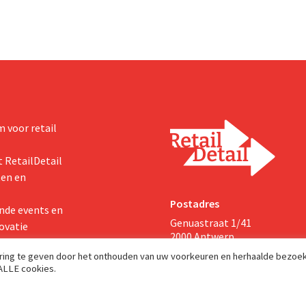
zichten voor het volledige
 voor retail
 RetailDetail
ten en
Postadres
nde events en
Genuastraat 1/41
ovatie
2000 Antwerp
aring te geven door het onthouden van uw voorkeuren en herhaalde bezoe
 ALLE cookies.