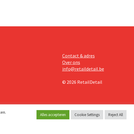
Contact & adres
Over ons
info@retaildetail.be
© 2026 RetailDetail
ken.
Alles accepteren
Cookie Settings
Reject All