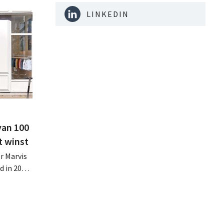
LINKEDIN
van 100
t winst
r Marvis
d in 2025
miljoen
oge
te lonen.