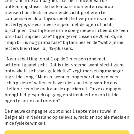
Centraal in de campagne staat het concept van de
ontkenningsfases: de herkenbare momenten waarop
mensen hun slechter wordende zicht proberen te
compenseren door bijvoorbeeld het vergroten van het
lettertype, steeds meer knijpen met de ogen of licht
bijschijnen. Daarbij komen drie doelgroepen in beeld: de “een
bril staat mij niet fase” bij jongeren tussen de 20 en 35, de
“mijn bril is nog prima fase” bij families en de “wat zijn die
letters klein fase” bij 45-plussers.
“Naar schatting loopt 1 op de 3 mensen rond met
achteruitgaand zicht. Dat is niet vreemd, want slecht zicht
ontwikkelt zich vaak geleidelijk”, zegt marketingmanager
Ingrid de Jong. “Mensen wennen ongemerkt aan minder
scherp zien of willen er liever niet aan toegeven. En dus
stellen ze een bezoek aan de opticien uit. Onze campagne
brengt het gesprek op gang en stimuleert om op tijd de
ogen te laten controleren”.
De nieuwe campagne loopt sinds 1 september zowel in
België als in Nederland op televisie, radio en sociale media en
in de fysieke winkels.