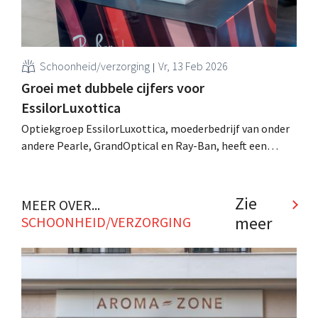
Schoonheid/verzorging
Vr, 13 Feb 2026
Groei met dubbele cijfers voor
EssilorLuxottica
Optiekgroep EssilorLuxottica, moederbedrijf van onder
andere Pearle, GrandOptical en Ray-Ban, heeft een
recordjaar achter de rug na een bijzonder sterk vierde
kwartaal. Het bedrijf spreekt van een "historische
mijlpaal". .
Zie
MEER OVER...
meer
SCHOONHEID/VERZORGING