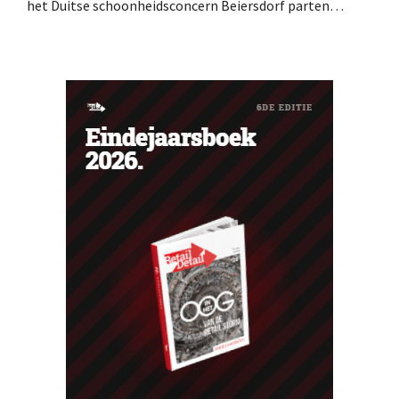
het Duitse schoonheidsconcern Beiersdorf parten
spelen. De multinational verwacht nu zelfs een lichte
omzetdaling voor het volledige boekjaar.