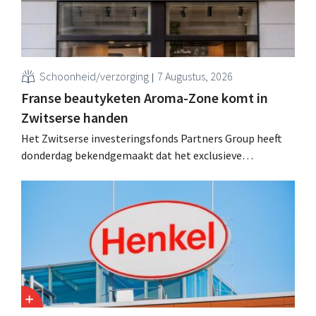
Schoonheid/verzorging
7 Augustus, 2026
Franse beautyketen Aroma-Zone komt in
Zwitserse handen
Het Zwitserse investeringsfonds Partners Group heeft
donderdag bekendgemaakt dat het exclusieve
onderhandelingen is aangegaan om het Franse
natuurlijke schoonheids- en wellnessmerk Aroma-Zone
over te nemen van de holding Eurazeo.