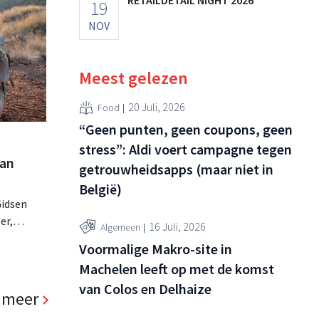
19
NOV
Meest gelezen
20 Juli, 2026
Food
“Geen punten, geen coupons, geen
stress”: Aldi voert campagne tegen
aan
getrouwheidsapps (maar niet in
België)
Gidsen
er,
16 Juli, 2026
Algemeen
ieke
Voormalige Makro-site in
at het
Machelen leeft op met de komst
van Colos en Delhaize
 meer