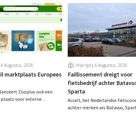
erder wordt. .
6 Augustus, 2026
Vrije tijd
6 Augustus, 2026
il marktplaats Europees
Faillissement dreigt voor
fietsbedrijf achter Batavu
Sparta
 lanceert Zooplus ook een
tplaats voor externe
Accell, het Nederlandse fietscon
ers op zijn Duitse
achter merken als Batavus, Spar
De komende jaren wil de
en Babboe, heeft uitstel van bet
oor huisdierbenodigdheden
gekregen, wat vaak de voorbode i
apsgewijs uitbreiden naar
faillissement. Overnamegespre
n.