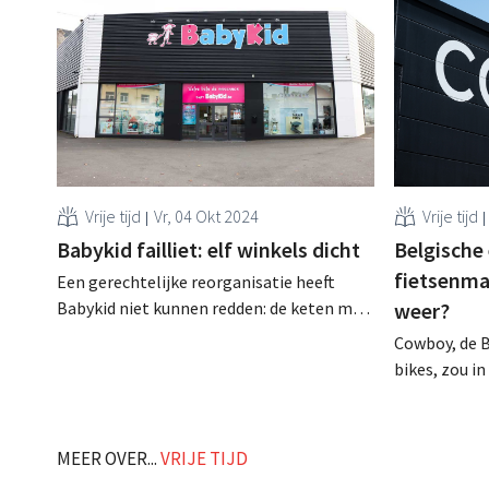
Vrije tijd
Vr, 04 Okt 2024
Vrije tijd
Babykid failliet: elf winkels dicht
Belgische 
fietsenma
Een gerechtelijke reorganisatie heeft
Babykid niet kunnen redden: de keten met
weer?
elf winkels in Brussel en Wallonië is
Cowboy, de B
failliet verklaard. Zeventig mensen
bikes, zou i
verliezen hun baan. .
een recente 
fietsen kome
organisator
MEER OVER...
VRIJE TIJD
licht, terwij