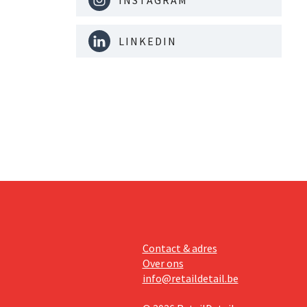
en af.
LINKEDIN
Contact & adres
Over ons
info@retaildetail.be