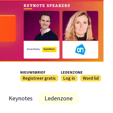
NIEUWSBRIEF
LEDENZONE
Registreer gratis
Log in
Word lid
Keynotes
Ledenzone