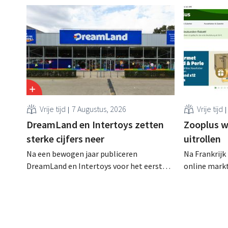
steeds onzek
Vrije tijd
7 Augustus, 2026
Vrije tijd
DreamLand en Intertoys zetten
Zooplus w
sterke cijfers neer
uitrollen
Na een bewogen jaar publiceren
Na Frankrijk
DreamLand en Intertoys voor het eerst
online mark
geconsolideerde resultaten. De cijfers
verkooppartn
stemmen CEO Koen Nolmans tot
thuismarkt. 
tevredenheid: hij spreekt van een
webwinkel v
“historisch sterk resultaat”.
dat model st
andere lande