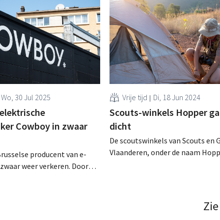
Wo, 30 Jul 2025
Vrije tijd
Di, 18 Jun 2024
elektrische
Scouts-winkels Hopper g
ker Cowboy in zwaar
dicht
De scoutswinkels van Scouts en 
Vlaanderen, onder de naam Hopp
russelse producent van e-
sluiten de deuren. Alle vier de fys
n zwaar weer verkeren. Door
winkels stoppen, maar online ga
terugroepactie van duizenden
wel verder. .
n financiële en
ische problemen aan het
Zie
l de toekomst van het bedrijf