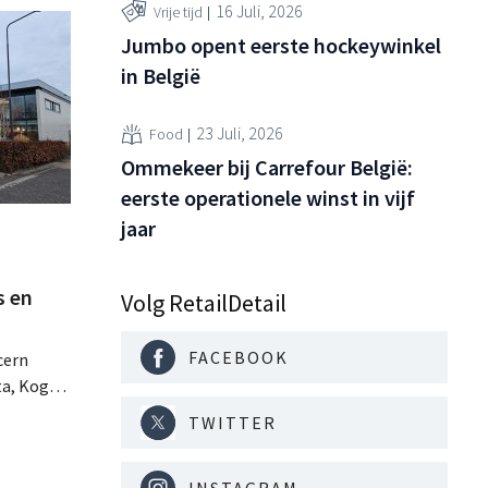
16 Juli, 2026
Vrije tijd
Jumbo opent eerste hockeywinkel
in België
23 Juli, 2026
Food
Ommekeer bij Carrefour België:
eerste operationele winst in vijf
jaar
s en
Volg RetailDetail
FACEBOOK
cern
ta, Koga
aling
TWITTER
s van een
kken met
INSTAGRAM