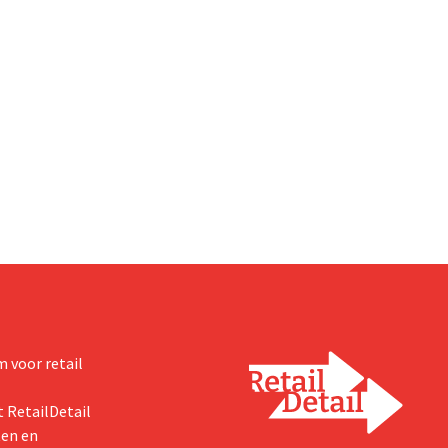
een Singaporese
investeringsmaatschappij sprong
 voor retail
 RetailDetail
ten en