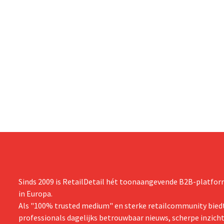
Sinds 2009 is RetailDetail hét toonaangevende B2B-platform
in Europa.
Als "100% trusted medium" en sterke retailcommunity biedt
professionals dagelijks betrouwbaar nieuws, scherpe inzich