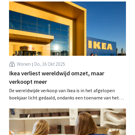
flexibel kunnen inzetten. .
Wonen
Do, 16 Okt 2025
Ikea verliest wereldwijd omzet, maar
verkoopt meer
De wereldwijde verkoop van Ikea is in het afgelopen
boekjaar licht gedaald, ondanks een toename van het
aantal klanten en verkochte producten. De meubelreus
blijft ook nieuwe winkels openen, waaronder kleinere
stadsconcepten. .