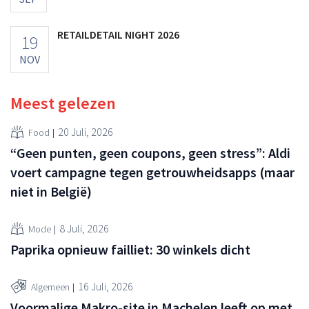
RETAILDETAIL NIGHT 2026
19
NOV
Meest gelezen
20 Juli, 2026
Food
“Geen punten, geen coupons, geen stress”: Aldi
voert campagne tegen getrouwheidsapps (maar
niet in België)
8 Juli, 2026
Mode
Paprika opnieuw failliet: 30 winkels dicht
16 Juli, 2026
Algemeen
Voormalige Makro-site in Machelen leeft op met