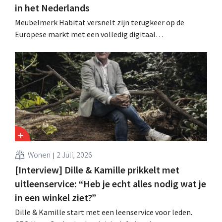
in het Nederlands
Meubelmerk Habitat versnelt zijn terugkeer op de
Europese markt met een volledig digitaal
verkoopmodel. Twee jaar na de overname door Vente-
unique groeit het merk opnieuw en mikt het op
aanwezigheid in veertien Europese landen.
Wonen
2 Juli, 2026
[Interview] Dille & Kamille prikkelt met
uitleenservice: “Heb je echt alles nodig wat je
in een winkel ziet?”
Dille & Kamille start met een leenservice voor leden.