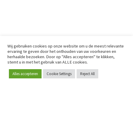
Wij gebruiken cookies op onze website om u de meest relevante
ervaring te geven door het onthouden van uw voorkeuren en
herhaalde bezoeken. Door op "Alles accepteren" te klikken,
stemt u in met het gebruik van ALLE cookies.
Alles accepteren
Cookie Settings
Reject All
Word lid
Sinds 2009 is RetailDetail hét toonaangevende B2B-