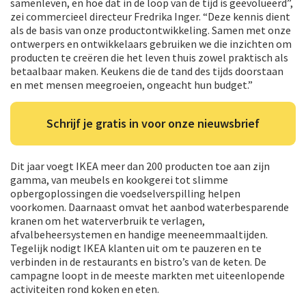
samenleven, en hoe dat in de loop van de tijd is geëvolueerd”,
zei commercieel directeur Fredrika Inger. “Deze kennis dient
als de basis van onze productontwikkeling. Samen met onze
ontwerpers en ontwikkelaars gebruiken we die inzichten om
producten te creëren die het leven thuis zowel praktisch als
betaalbaar maken. Keukens die de tand des tijds doorstaan
en met mensen meegroeien, ongeacht hun budget.”
Schrijf je gratis in voor onze nieuwsbrief
Dit jaar voegt IKEA meer dan 200 producten toe aan zijn
gamma, van meubels en kookgerei tot slimme
opbergoplossingen die voedselverspilling helpen
voorkomen. Daarnaast omvat het aanbod waterbesparende
kranen om het waterverbruik te verlagen,
afvalbeheersystemen en handige meeneemmaaltijden.
Tegelijk nodigt IKEA klanten uit om te pauzeren en te
verbinden in de restaurants en bistro’s van de keten. De
campagne loopt in de meeste markten met uiteenlopende
activiteiten rond koken en eten.