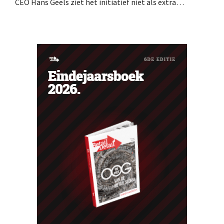
CEO Hans Geels ziet het initiatief niet als extra
verdienmodel, maar als een bewuste prikkel tegen de
wegwerplogica in retail. Tegelijk blijft de keten groeien,
met zeven nieuwe winkels dit jaar en verdere ambities in
België, Duitsland en Frankrijk.