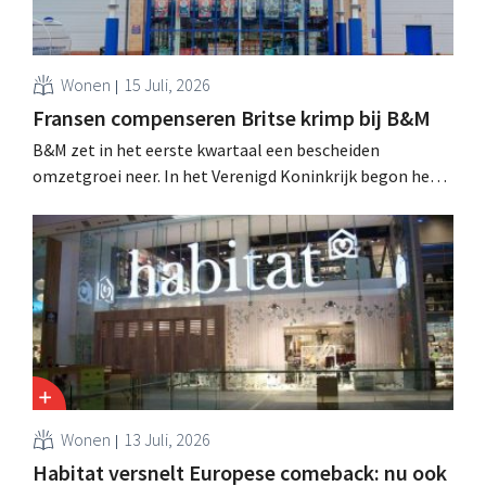
Wonen
15 Juli, 2026
Fransen compenseren Britse krimp bij B&M
B&M zet in het eerste kwartaal een bescheiden
omzetgroei neer. In het Verenigd Koninkrijk begon het
tuin- en buitenseizoen traag, maar groei in Frankrijk en
een betere prestatie van Heron Foods vingen de daling
op.
Wonen
13 Juli, 2026
Habitat versnelt Europese comeback: nu ook