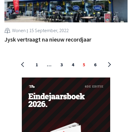
Wonen
15 September, 2022
Jysk vertraagt na nieuw recordjaar
1
…
3
4
5
6