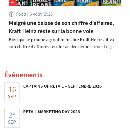
Food
6 Août, 2026
Malgré une baisse de son chiffre d’affaires,
Kraft Heinz reste sur la bonne voie
Bien que le groupe agroalimentaire Kraft Heinz ait vu
son chiffre d'affaires reculer au deuxième trimestre,
l'entreprise fait néanmoins état de résultats supérieurs
aux prévisions. La multinationale augmente ses
investissements et revoit ses prévisions à la hausse.
Événements
CAPTAINS OF RETAIL – SEPTEMBRE 2026
16
SEP
RETAIL MARKETING DAY 2026
24
SEP