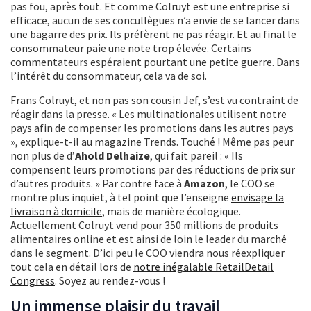
pas fou, après tout. Et comme Colruyt est une entreprise si
efficace, aucun de ses concullègues n’a envie de se lancer dans
une bagarre des prix. Ils préfèrent ne pas réagir. Et au final le
consommateur paie une note trop élevée. Certains
commentateurs espéraient pourtant une petite guerre. Dans
l’intérêt du consommateur, cela va de soi.
Frans Colruyt, et non pas son cousin Jef, s’est vu contraint de
réagir dans la presse. « Les multinationales utilisent notre
pays afin de compenser les promotions dans les autres pays
», explique-t-il au magazine Trends. Touché ! Même pas peur
non plus de d’
Ahold Delhaize
, qui fait pareil : « Ils
compensent leurs promotions par des réductions de prix sur
d’autres produits. » Par contre face à
Amazon
, le COO se
montre plus inquiet, à tel point que l’enseigne
envisage la
livraison à domicile
, mais de manière écologique.
Actuellement Colruyt vend pour 350 millions de produits
alimentaires online et est ainsi de loin le leader du marché
dans le segment. D’ici peu le COO viendra nous réexpliquer
tout cela en détail lors de
notre inégalable RetailDetail
Congress
. Soyez au rendez-vous !
Un immense plaisir du travail