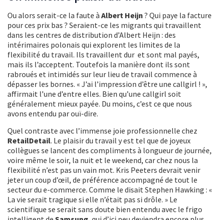
Ou alors serait-ce la faute à
Albert Heijn
? Qui paye la facture
pour ces prix bas ? Seraient-ce les migrants qui travaillent
dans les centres de distribution d’Albert Heijn : des
intérimaires polonais qui explorent les limites de la
flexibilité du travail. Ils travaillent dur et sont mal payés,
mais ils l’acceptent. Toutefois la manière dont ils sont
rabroués et intimidés sur leur lieu de travail commence à
dépasser les bornes. « J’ai l’impression d’être une callgirl ! »,
affirmait l’une d’entre elles. Bien qu’une callgirl soit
généralement mieux payée. Du moins, c’est ce que nous
avons entendu par ouï-dire.
Quel contraste avec l’immense joie professionnelle chez
RetailDetail
. Le plaisir du travail y est tel que de joyeux
collègues se lancent des compliments à longueur de journée,
voire même le soir, la nuit et le weekend, car chez nous la
flexibilité n’est pas un vain mot. Kris Peeters devrait venir
jeter un coup d’œil, de préférence accompagné de tout le
secteur du e-commerce. Comme le disait Stephen Hawking : «
La vie serait tragique si elle n’était pas si drôle. » Le
scientifique se serait sans doute bien entendu avec le frigo
intelligent de
Samsung
, qui d’ici peu deviendra encore plus