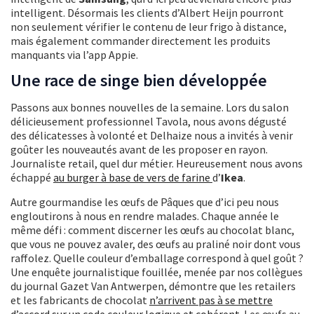
intelligent. Désormais les clients d’Albert Heijn pourront
non seulement vérifier le contenu de leur frigo à distance,
mais également commander directement les produits
manquants via l’app Appie.
Une race de singe bien développée
Passons aux bonnes nouvelles de la semaine. Lors du salon
délicieusement professionnel Tavola, nous avons dégusté
des délicatesses à volonté et Delhaize nous a invités à venir
goûter les nouveautés avant de les proposer en rayon.
Journaliste retail, quel dur métier. Heureusement nous avons
échappé
au burger à base de vers de farine
d’
Ikea
.
Autre gourmandise les œufs de Pâques que d’ici peu nous
engloutirons à nous en rendre malades. Chaque année le
même défi : comment discerner les œufs au chocolat blanc,
que vous ne pouvez avaler, des œufs au praliné noir dont vous
raffolez. Quelle couleur d’emballage correspond à quel goût ?
Une enquête journalistique fouillée, menée par nos collègues
du journal Gazet Van Antwerpen, démontre que les retailers
et les fabricants de chocolat
n’arrivent pas à se mettre
d’accord sur un code couleur logique et cohérent
. Les œufs au