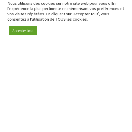
Nous utilisons des cookies sur notre site web pour vous offrir
l'expérience la plus pertinente en mémorisant vos préférences et
vos visites répétées. En cliquant sur ‘Accepter tout’, vous
consentez à l'utilisation de TOUS les cookies.
Accepter tout
Devenez membre
Depuis 2009, RetailDetail est la plateforme B2B de référence
pour le secteur de la distribution en Europe.
En tant que "média 100 % fiable " et communauté dynamique
du secteur de la distribution, RetailDetail propose chaque
jour aux professionnels des actualités fiables, des
informations perspicaces et des analyses pertinentes issues
du secteur.