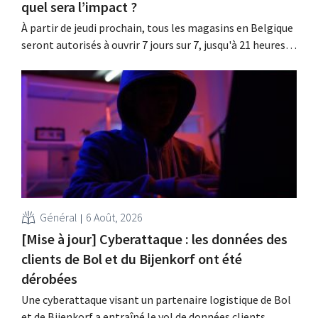
quel sera l’impact ?
À partir de jeudi prochain, tous les magasins en Belgique
seront autorisés à ouvrir 7 jours sur 7, jusqu'à 21 heures.
Dans la pratique, ce ne sera pas le cas partout, loin s'en
faut. De plus, la législation du travail constitue un
obstacle. Les conditions sont-elles équitables pour tous
?
Général
6 Août, 2026
[Mise à jour] Cyberattaque : les données des
clients de Bol et du Bijenkorf ont été
dérobées
Une cyberattaque visant un partenaire logistique de Bol
et de Bijenkorf a entraîné le vol de données clients.