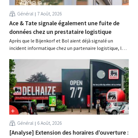
Général
7 Août, 2026
Ace & Tate signale également une fuite de
données chez un prestataire logistique
Après que le Bijenkorf et Bol aient déjà signalé un
incident informatique chez un partenaire logistique, la
chaîne de lunettes Ace & Tate a à son tour averti ses
clients d'une fuite de données. Les données financières,
les noms d'utilisateur et les mots de passe n'ont pas été
affectés.
Général
6 Août, 2026
[Analyse] Extension des horaires d’ouverture :