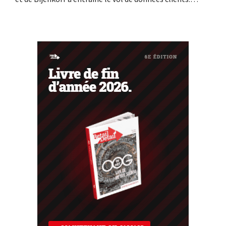
Contrairement à ce qui avait été annoncé
précédemment, ces données ne sont pas en vente sur le
dark web : il s'agit en effet de données anciennes. Les
enseignes invitent toutefois leurs...