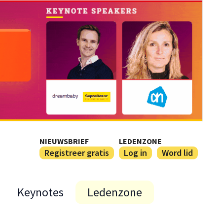
NIEUWSBRIEF
LEDENZONE
Registreer gratis
Log in
Word lid
Keynotes
Ledenzone