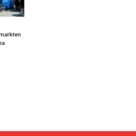
 markten
pa