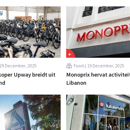
29 December, 2025
Food
19 December, 2025
koper Upway breidt uit
Monoprix hervat activitei
nd
Libanon