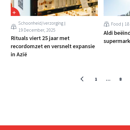
Schoonheid/verzorging
Food
18
19 December, 2025
Aldi beëin
Rituals viert 25 jaar met
supermark
recordomzet en versnelt expansie
in Azië
1
…
8