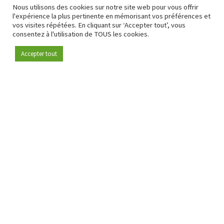
Nous utilisons des cookies sur notre site web pour vous offrir
l'expérience la plus pertinente en mémorisant vos préférences et
vos visites répétées. En cliquant sur ‘Accepter tout’, vous
consentez à l'utilisation de TOUS les cookies.
Accepter tout
Devenez membre
Depuis 2009, RetailDetail est la plateforme B2B de référence
pour le secteur de la distribution en Europe.
En tant que "média 100 % fiable " et communauté dynamique
du secteur de la distribution, RetailDetail propose chaque
jour aux professionnels des actualités fiables, des
informations perspicaces et des analyses pertinentes issues
du secteur.