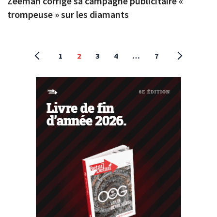
Zeeman corrige sa campagne publicitaire «
trompeuse » sur les diamants
1
2
3
4
…
7