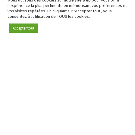
Nous utilisons des cookies sur notre site web pour vous offrir
l'expérience la plus pertinente en mémorisant vos préférences et
vos visites répétées. En cliquant sur ‘Accepter tout’, vous
consentez à l'utilisation de TOUS les cookies.
Accepter tout
Devenez membre
Depuis 2009, RetailDetail est la plateforme B2B de référence
pour le secteur de la distribution en Europe.
En tant que "média 100 % fiable " et communauté dynamique
du secteur de la distribution, RetailDetail propose chaque
jour aux professionnels des actualités fiables, des
informations perspicaces et des analyses pertinentes issues
du secteur.
De plus, RetailDetail rassemble les acteurs du marché à