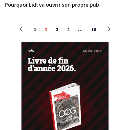
Pourquoi Lidl va ouvrir son propre pub
1
2
3
4
…
16