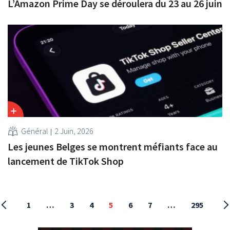
L’Amazon Prime Day se déroulera du 23 au 26 juin
Général
2 Juin, 2026
Les jeunes Belges se montrent méfiants face au
lancement de TikTok Shop
1
…
3
4
5
6
7
…
295