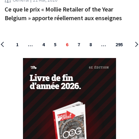
Ce que le prix « Mollie Retailer of the Year
Belgium » apporte réellement aux enseignes
1
…
4
5
6
7
8
…
295