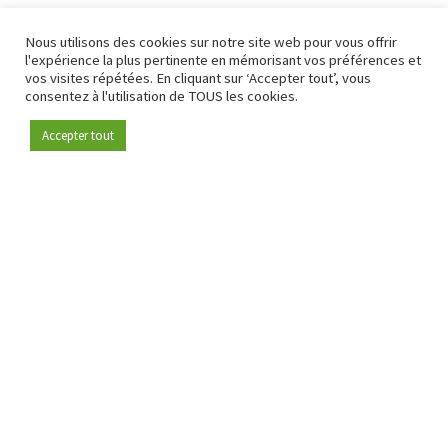
Nous utilisons des cookies sur notre site web pour vous offrir
l'expérience la plus pertinente en mémorisant vos préférences et
vos visites répétées. En cliquant sur ‘Accepter tout’, vous
consentez à l'utilisation de TOUS les cookies.
Accepter tout
Devenez membre
Depuis 2009, RetailDetail est la plateforme B2B de référence
pour le secteur de la distribution en Europe.
En tant que "média 100 % fiable " et communauté dynamique
du secteur de la distribution, RetailDetail propose chaque
jour aux professionnels des actualités fiables, des
informations perspicaces et des analyses pertinentes issues