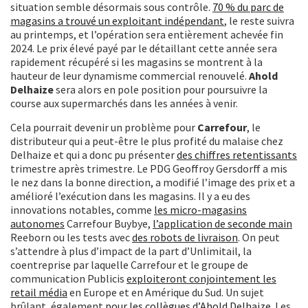
situation semble désormais sous contrôle.
70 % du parc de
magasins a trouvé un exploitant indépendant
, le reste suivra
au printemps, et l’opération sera entièrement achevée fin
2024. Le prix élevé payé par le détaillant cette année sera
rapidement récupéré si les magasins se montrent à la
hauteur de leur dynamisme commercial renouvelé.
Ahold
Delhaize
sera alors en pole position pour poursuivre la
course aux supermarchés dans les années à venir.
Cela pourrait devenir un problème pour
Carrefour
, le
distributeur qui a peut-être le plus profité du malaise chez
Delhaize et qui a donc pu présenter
des chiffres retentissants
trimestre après trimestre. Le PDG Geoffroy Gersdorff a mis
le nez dans la bonne direction, a modifié l’image des prix et a
amélioré l’exécution dans les magasins. Il y a eu des
innovations notables, comme
les micro-magasins
autonomes
Carrefour Buybye,
l’application de seconde main
Reeborn ou les tests avec
des robots de livraison
. On peut
s’attendre à plus d’impact de la part d’Unlimitail, la
coentreprise par laquelle Carrefour et le groupe de
communication Publicis
exploiteront conjointement les
retail média
en Europe et en Amérique du Sud. Un sujet
brûlant, également
pour les collègues d’Ahold Delhaize
. Les