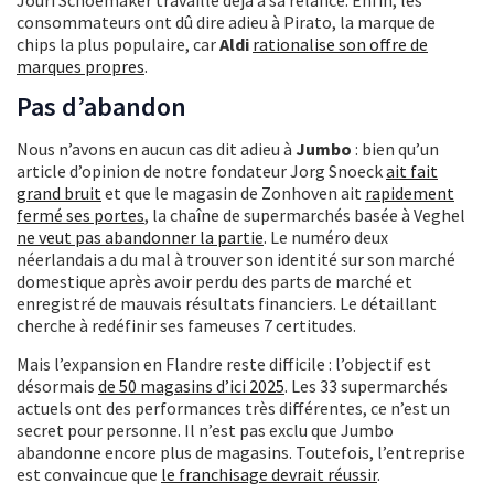
Jouri Schoemaker travaille déjà à sa relance. Enfin, les
consommateurs ont dû dire adieu à Pirato, la marque de
chips la plus populaire, car
Aldi
rationalise son offre de
marques propres
.
Pas d’abandon
Nous n’avons en aucun cas dit adieu à
Jumbo
: bien qu’un
article d’opinion de notre fondateur Jorg Snoeck
ait fait
grand bruit
et que le magasin de Zonhoven ait
rapidement
fermé ses portes
, la chaîne de supermarchés basée à Veghel
ne veut pas abandonner la partie
. Le numéro deux
néerlandais a du mal à trouver son identité sur son marché
domestique après avoir perdu des parts de marché et
enregistré de mauvais résultats financiers. Le détaillant
cherche à redéfinir ses fameuses 7 certitudes.
Mais l’expansion en Flandre reste difficile : l’objectif est
désormais
de 50 magasins d’ici 2025
. Les 33 supermarchés
actuels ont des performances très différentes, ce n’est un
secret pour personne. Il n’est pas exclu que Jumbo
abandonne encore plus de magasins. Toutefois, l’entreprise
est convaincue que
le franchisage devrait réussir
.