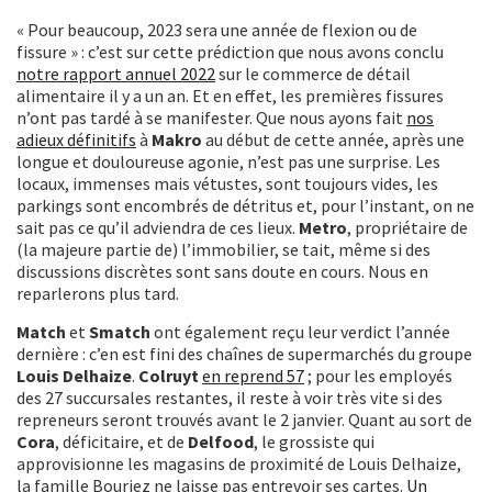
« Pour beaucoup, 2023 sera une année de flexion ou de
fissure » : c’est sur cette prédiction que nous avons conclu
notre rapport annuel 2022
sur le commerce de détail
alimentaire il y a un an. Et en effet, les premières fissures
n’ont pas tardé à se manifester. Que nous ayons fait
nos
adieux définitifs
à
Makro
au début de cette année, après une
longue et douloureuse agonie, n’est pas une surprise. Les
locaux, immenses mais vétustes, sont toujours vides, les
parkings sont encombrés de détritus et, pour l’instant, on ne
sait pas ce qu’il adviendra de ces lieux.
Metro
, propriétaire de
(la majeure partie de) l’immobilier, se tait, même si des
discussions discrètes sont sans doute en cours. Nous en
reparlerons plus tard.
Match
et
Smatch
ont également reçu leur verdict l’année
dernière : c’en est fini des chaînes de supermarchés du groupe
Louis Delhaize
.
Colruyt
en reprend 57
; pour les employés
des 27 succursales restantes, il reste à voir très vite si des
repreneurs seront trouvés avant le 2 janvier. Quant au sort de
Cora
, déficitaire, et de
Delfood
, le grossiste qui
approvisionne les magasins de proximité de Louis Delhaize,
la famille Bouriez ne laisse pas entrevoir ses cartes.
Un