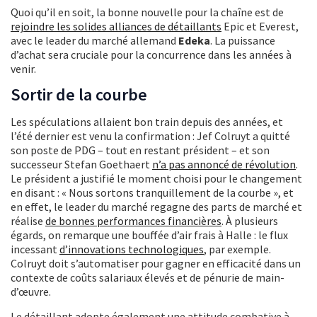
Quoi qu’il en soit, la bonne nouvelle pour la chaîne est de
rejoindre les solides alliances de détaillants
Epic et Everest,
avec le leader du marché allemand
Edeka
. La puissance
d’achat sera cruciale pour la concurrence dans les années à
venir.
Sortir de la courbe
Les spéculations allaient bon train depuis des années, et
l’été dernier est venu la confirmation : Jef Colruyt a quitté
son poste de PDG – tout en restant président – et son
successeur Stefan Goethaert
n’a pas annoncé de révolution
.
Le président a justifié le moment choisi pour le changement
en disant : « Nous sortons tranquillement de la courbe », et
en effet, le leader du marché regagne des parts de marché et
réalise
de bonnes performances financières
. À plusieurs
égards, on remarque une bouffée d’air frais à Halle : le flux
incessant
d’innovations technologiques
, par exemple.
Colruyt doit s’automatiser pour gagner en efficacité dans un
contexte de coûts salariaux élevés et de pénurie de main-
d’œuvre.
Le détaillant adopte également une attitude combative à