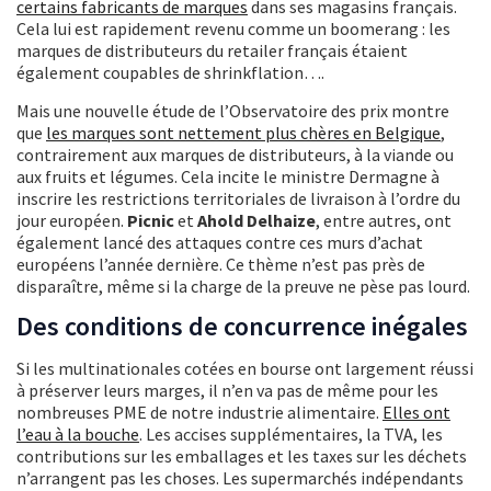
certains fabricants de marques
dans ses magasins français.
Cela lui est rapidement revenu comme un boomerang : les
marques de distributeurs du retailer français étaient
également coupables de shrinkflation….
Mais une nouvelle étude de l’Observatoire des prix montre
que
les marques sont nettement plus chères en Belgique
,
contrairement aux marques de distributeurs, à la viande ou
aux fruits et légumes. Cela incite le ministre Dermagne à
inscrire les restrictions territoriales de livraison à l’ordre du
jour européen.
Picnic
et
Ahold Delhaize
, entre autres, ont
également lancé des attaques contre ces murs d’achat
européens l’année dernière. Ce thème n’est pas près de
disparaître, même si la charge de la preuve ne pèse pas lourd.
Des conditions de concurrence inégales
Si les multinationales cotées en bourse ont largement réussi
à préserver leurs marges, il n’en va pas de même pour les
nombreuses PME de notre industrie alimentaire.
Elles ont
l’eau à la bouche
. Les accises supplémentaires, la TVA, les
contributions sur les emballages et les taxes sur les déchets
n’arrangent pas les choses. Les supermarchés indépendants