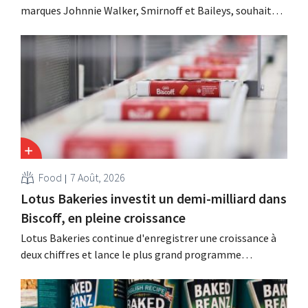
marques Johnnie Walker, Smirnoff et Baileys, souhaite,
suite à une baisse de son chiffre d'affaires, réduire
considérablement ses coûts tout en investissant dans la
croissance, notamment pour Guinness et les cocktails
prêts à boire.
Food
7 Août, 2026
Lotus Bakeries investit un demi-milliard dans
Biscoff, en pleine croissance
Lotus Bakeries continue d'enregistrer une croissance à
deux chiffres et lance le plus grand programme
d'investissement de son histoire afin d'augmenter la
capacité de production de Biscoff : « Nous devons saisir
cette opportunité ».