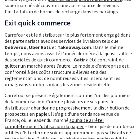
supermarchés découvrent une autre source de revenus :
l’installation de bornes de recharge dans les parkings.
Exit quick commerce
Carrefour est le distributeur le plus fortement engagé dans
des partenariats avec des services de livraison tels que
Deliveroo
,
Uber Eats
et
Takeaway.com
. Dans le même
temps, nous avons assisté l’année dernière à la quasi-faillite
des sociétés de quick commerce.
Getir
a été contraint
de
quitter un marché après l’autre
. Le modèle d’entreprise est
confronté à des coûts structurels élevés et à des
réglementations : de nombreuses villes interdisent les
« magasins sombres » dans les zones résidentielles.
Carrefour se présente également comme l’un des pionniers
de la numérisation. Comme plusieurs de ses pairs, le
distributeur
abandonne progressivement la distribution de
prospectus en papier
. Il s’agit d’une tendance venue de
France, où le leader du marché
souhaite arrêter
complètement l’utilisation du papier
– bien que de nombreux
affiliés d’E.Leclerc ne soient apparemment pas satisfaits de
cette décision. D’ailleurs, le ticket de caisse papier subit le