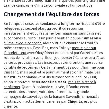
en Flandre cette année, mais a marqué des points grâce à
une
grande campagne d’image conviviale et humoristique
.
Changement de l’équilibre des forces
En temps de crise,
les tendances à long terme
risquent d’être
reléguées au second plan, au profit du retour sur
investissement et du réalisme. Les magasins sans caisse et
autonomes auront-ils un jour le vent en poupe ?
Amazon
a
du mal avec le concept
, Aldi souffle le chaud et le froid en
même temps aux Pays-Bas, mais Colruyt
met le pied sur
l’accélérateur
avec Okay Direct et est suivi par Carrefour. Les
robots de livraison vont-ils un jour percer ? Cela reste à l’état
de tests provisoires. Les insectes deviendront-ils une source
durable de protéines ? Certainement pas pour l’homme pour
l’instant, mais peut-être pour l’alimentation animale. Les
substituts de viande vont-ils surmonter leur chute ? Oui,
selon le nouveau venu
Redefine Meat
,
mais cela reste à
confirmer
. Quant à la viande cultivée, il faudra encore
attendre des années, voire des décennies. La grande
campagne de sauvetage de la banane Cavendish, menacée
d’extinction, actuellement menée par
Chiquita
, est plus
urgente.