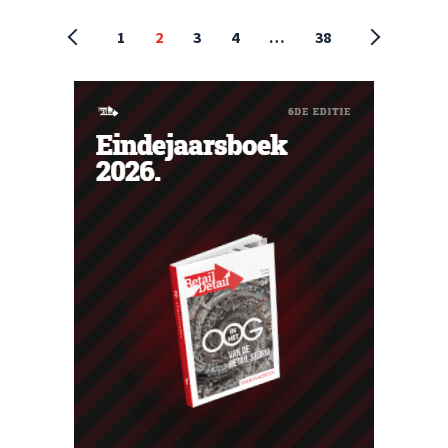
1
2
3
4
…
38