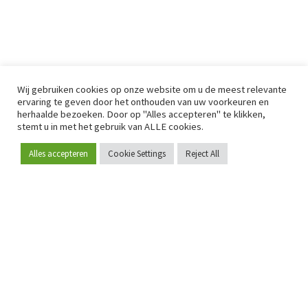
Wij gebruiken cookies op onze website om u de meest relevante
ervaring te geven door het onthouden van uw voorkeuren en
herhaalde bezoeken. Door op "Alles accepteren" te klikken,
stemt u in met het gebruik van ALLE cookies.
Alles accepteren
Cookie Settings
Reject All
Word lid
Sinds 2009 is RetailDetail hét toonaangevende B2B-
platform voor retail in Europa.